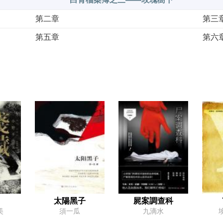
第二章
第三
第五章
第六
第八章
終章
太陽黑子
屍案調查科
美
須一瓜
九滴水