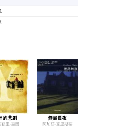
章
章
Y的悲劇
無盡長夜
埃勒里·奎因
阿加莎·克里斯蒂