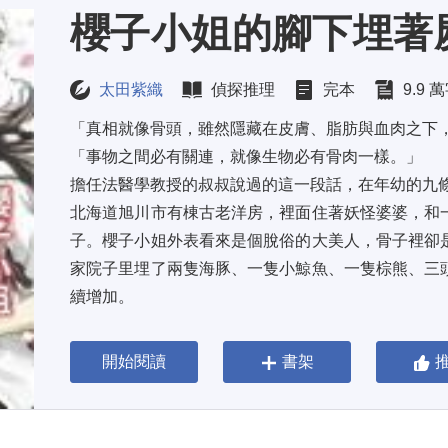
櫻子小姐的腳下埋著
太田紫織
偵探推理
完本
9.9 
「真相就像骨頭，雖然隱藏在皮膚、脂肪與血肉之下，
「事物之間必有關連，就像生物必有骨肉一樣。」 
擔任法醫學教授的叔叔說過的這一段話，在年幼的九條
北海道旭川市有棟古老洋房，裡面住著妖怪婆婆，和
子。櫻子小姐外表看來是個脫俗的大美人，骨子裡卻
家院子里埋了兩隻海豚、一隻小鯨魚、一隻棕熊、三
續增加。 
家住附近的平梵谷中生館脅正太郎，在偶然間認識了櫻子
開始閱讀
書架