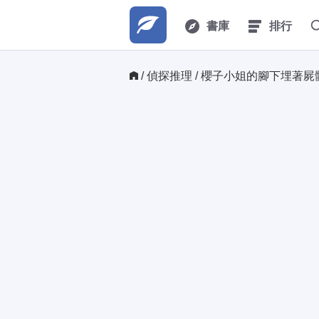
書庫
排行
/ 
偵探推理
/ 櫻子小姐的腳下埋著屍