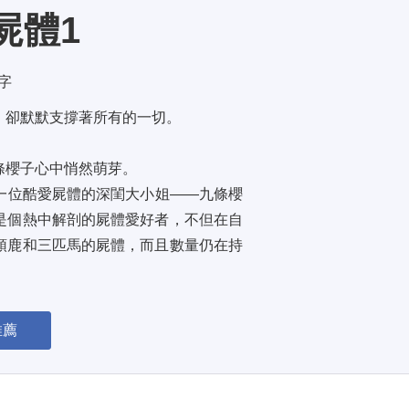
屍體1
萬字
卻默默支撐著所有的一切。 
櫻子心中悄然萌芽。 
一位酷愛屍體的深閨大小姐——九條櫻
是個熱中解剖的屍體愛好者，不但在自
頭鹿和三匹馬的屍體，而且數量仍在持
小姐，明知她性...
推薦