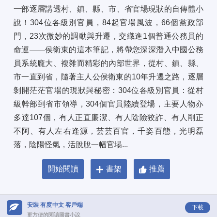
一部逐層講透村、鎮、縣、市、省官場現狀的自傳體小
說！304位各級別官員，84起官場風波，66個黨政部
門，23次微妙的調動與升遷，交織進1個普通公務員的
命運——侯衛東的這本筆記，將帶您深深潛入中國公務
員系統龐大、複雜而精彩的內部世界，從村、鎮、縣、
市一直到省，隨著主人公侯衛東的10年升遷之路，逐層
剝開茫茫官場的現狀與秘密：304位各級別官員：從村
級幹部到省市領導，304個官員陸續登場，主要人物亦
多達107個，有人正直廉潔、有人陰險狡詐、有人剛正
不阿、有人左右逢源，芸芸百官，千姿百態，光明磊
落，陰陽怪氣，活脫脫一幅官場...
開始閱讀
書架
推薦
安裝 有度中文 客戶端
下載
更方便的閱讀圖書小說