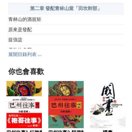
第二章 發配青林山當「田坎幹部」
青林山的酒規矩
原來是發配
捉強盜
勇敢的名聲
展開目錄列表 ...
書記的心思不好猜
你也會喜歡
周末沙州行
第三章 無意中抓住救命稻草
三年之約
提留與統籌
工作組副組長
第四章 修公路逼宮鎮領導