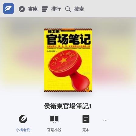
書庫
排行
搜索
侯衛東官場筆記1
小橋老樹
官場小說
完本