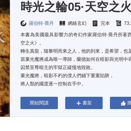
時光之輪05·天空之
羅伯特·喬丹
網絡玄幻
完本
73
本書為美國最具影響力的奇幻作家羅伯特·喬丹所著
空之火》。 
轉生真龍，隨黎明而來之人，他的到來，是希望，也是
當棄光魔將成為唯一導師，蘭德如何在暗影與光明中尋
囚禁至尊暗主的牢獄正緩慢地毀敗。 
棄光魔將，暗影不朽的僕人們鋪下重重陷阱， 
將人類的國度逐一控制在手中。 
他們已做好準備，等待著他們的主人重現世間…… 
蘭德．亞瑟，預言中的轉生真龍， 
開始閱讀
書架
他知道自己必須打擊敵人，但他的力量因背叛和野心而
光明古老的守護者兩儀師也在白塔的內戰中分崩離析…
在被...