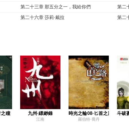
第二十三章 那五分之一，我給你們
第二
第二十六章 莎莉·戴拉
第二
第二十九章 沙戴亞的記憶
第三
第三十二章 一根短槍
第三
第三十五章 剝離
第三
第三十八章 老相識
第三
第四十一章 陶維爾的手藝
第四
第四十四章 次要的悲傷
第四
第四十七章 一艘船的代價
第四
第五十章 教導，學習
第五
第五十三章 消失的字跡
第五
者之瞳
九州·縹緲錄
時光之輪08·匕首之路
斗破蒼
江南
羅伯特·喬丹
第五十六章 發光的餘燼
名詞