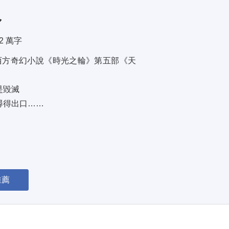
火
.2 萬字
西方奇幻小說《時光之輪》第五部《天
毀滅 
得出口…… 
推薦
被分裂。 
… 