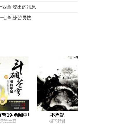
十四章 發出的訊息
十七章 練習畏怯
十章 打賭
十三章 紅色的問題
十六章 一個新名字
十九章 在薩馬拉的遭遇
十二章 箭之前
十五章 風暴之後
十八章 告別
十一章 到達凱瑞安的訊息
十四章 前往凱姆林
穹19·勇闖中域
不周記
天蠶土豆
樹下野狐
解釋