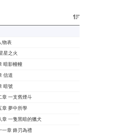
人物表
 星星之火
章 暗影幢幢
章 信道
章 暗號
二章 一支舊煙斗
五章 夢中所學
八章 一隻黑暗的獵犬
十一章 鋒刃為禮