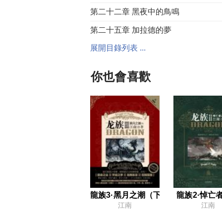
第二十二章 黑夜中的鳥鳴
第二十五章 加拉德的夢
展開目錄列表 ...
第二十八章 落入圈套
第三十一章 遙遠的雪
你也會喜歡
第三十四章 一支銀箭
第三十七章 在薩馬拉的表演
第四十章 時光之輪的編織
第四十三章 此地，此日
第四十六章 其他的戰爭，其他的武器
第四十九章 前往博安達
第五十二章 選擇
龍族3·黑月之潮（下）
龍族2·悼亡
江南
江南
第五十五章 燒斷的絲線