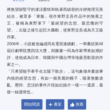
東野圭吾
偵探推理
完本
將無望卻堅守的凄涼愛情和執著而縝密的冷靜推理完美
結合，被眾多「東飯」視作東野圭吾作品中的無冕之
王，被稱為東野筆下「最絕望的念想、最悲慟的守
望」，出版之後引起巨大轟動，使東野圭吾成為天王級
作家。 
2006年，小說被改編成同名電視連續劇，一舉囊括第48
屆日劇學院獎四項大獎，與圖書一同為作家帶來如潮好
評，使他成為日本、韓國與中國台灣等地最受歡迎的作
家之一。 
「只希望能手牽手在太陽下散步」，這句象徵本書故事
內核的絕望念想，有如一個美麗的幌子，隨著無數凌
亂、壓抑、悲涼的事件片段如紀錄片一樣一一還原，最
後一絲溫情也...
開始閱讀
書架
推薦