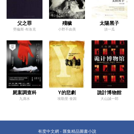
第九節
第三章
第一節
父之罪
殘穢
太陽黑子
勞倫斯·布洛克
小野不由美
須一瓜
第二節
第三節
第四節
第五節
第六節
第七節
屍案調查科
Y的悲劇
詭計博物館
第八節
九滴水
埃勒里·奎因
大山誠一郎
第四章
第一節
第二節
有度中文網 - 匯集精品圖書小說