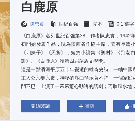
白鹿原
陳忠實
世紀百強
完本
0.1 萬字
《白鹿原》名列世紀百強第38。作者陳忠實，1942
初開始發表作品，現為陝西省作協主席，著有長篇
《四妹子》《天折》，短篇小說集《鄉村》《到老
談》。《白鹿原》獲第四屆茅盾文學獎。 
這是一部渭河平原五十年變遷的雄奇史詩，一軸中國
主人公六娶六喪，神秘的序曲預示著不祥。一個家庭
鬥不已，上演了一幕幕驚心動魄的話劇；巧取風水地，惡
開始閱讀
書架