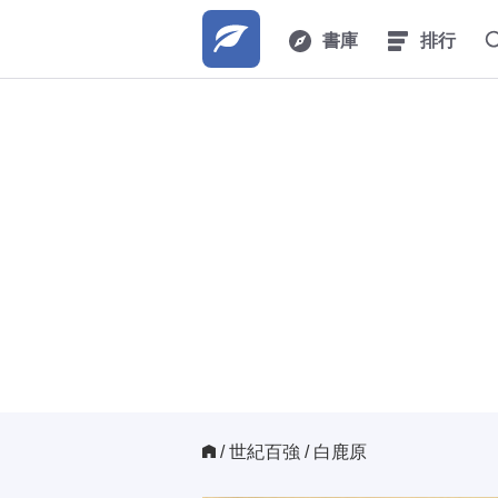
書庫
排行
/ 
世紀百強
/ 白鹿原