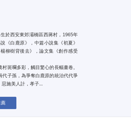
年生於西安東郊灞橋區西蔣村，1965年
小說《白鹿原》，中篇小說集《初夏》
白楊柳樹背後去》，論文集《創作感受
農村斑斕多彩，觸目驚心的長幅畫卷。
兩代子孫，為爭奪白鹿原的統治代代爭
施美人計，孝子...
推薦