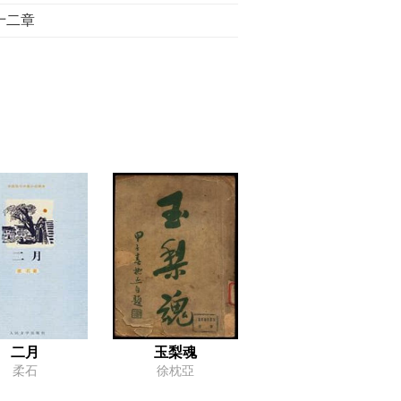
十二章
二月
玉梨魂
柔石
徐枕亞