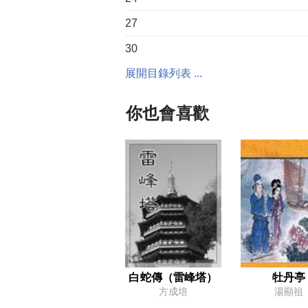
27
30
展開目錄列表 ...
33
36
你也會喜歡
39
白蛇傳（雷峰塔）
牡丹亭
方成培
湯顯祖