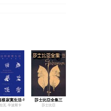
作品）
這樣寂寞生活·辛波斯卡詩選2
莎士比亞全集三
拉瓦·辛波斯卡
莎士比亞