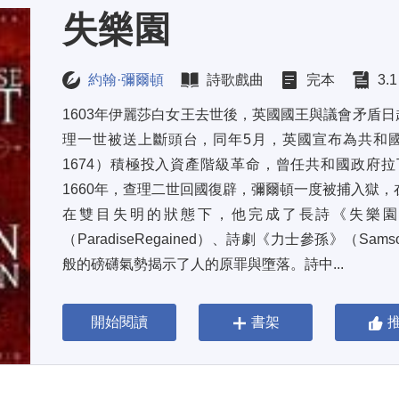
失樂園
約翰·彌爾頓
詩歌戲曲
完本
3.
1603年伊麗莎白女王去世後，英國國王與議會矛盾日
理一世被送上斷頭台，同年5月，英國宣布為共和國。約翰·
1674）積極投入資產階級革命，曾任共和國政府
1660年，查理二世回國復辟，彌爾頓一度被捕入獄
在雙目失明的狀態下，他完成了長詩《失樂園》（Pa
（ParadiseRegained）、詩劇《力士參孫》（Sam
般的磅礴氣勢揭示了人的原罪與墮落。詩中...
開始閱讀
書架