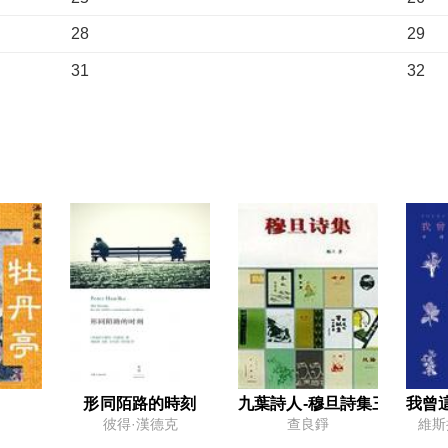
28
29
31
32
34
35
37
38
40
41
形同陌路的時刻
九葉詩人-穆旦詩集三-（晚期
我曾
彼得·漢德克
查良錚
維斯