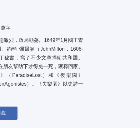
1 萬字
趨激烈，政局動蕩。1649年1月國王查
彌爾頓（JohnMilton，1608-
拉丁秘書，寫了不少文章捍衛共和國。
，在朋友幫助下才得免一死，獲釋回家。
radiseLost）和《復樂園》
sonAgonistes）。《失樂園》以史詩一
推薦