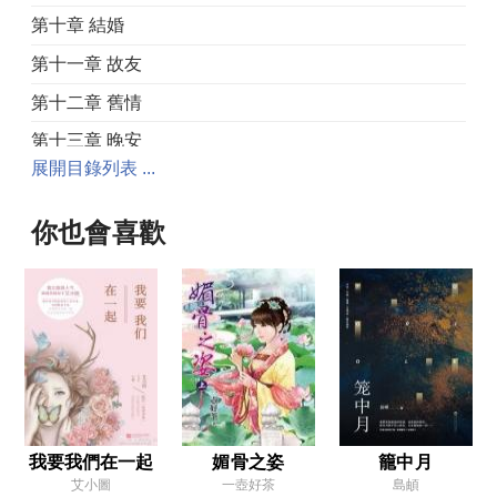
第十章 結婚
第十一章 故友
第十二章 舊情
第十三章 晚安
展開目錄列表 ...
第十四章 照片
第十五章 目光
你也會喜歡
第十六章 往事
第十七章 都是
第十八章 誤會
第十九章 午餐
第二十章 前夫
第二十一章 婚宴
我要我們在一起
媚骨之姿
籠中月
艾小圖
一壺好茶
島頔
第二十二章 家宴