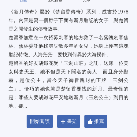
古龍
世紀百強
完本
《新月傳奇》屬於《楚留香傳奇》系列，成書於1978
年。內容是寫一個脖子下面有新月胎記的女子，與楚留
香之間發生的傳奇故事。 
楚留香無意在一次招募刺客的地方救了一名落魄劍客焦
林。焦林委託他找尋失散多年的女兒，她身上便有這塊
胎記特徵。人海茫茫，要找到何異於大海撈針。 
楚留香的好友胡鐵花受「玉劍山莊」之託，送嫁一位美
女與史天王。她不但是天下聞名的美人，而且身分顯
赫，是位公主，當今天子御旨親封的正牌「玉劍公
主」。恰巧的她也就是楚留香要找的新月。最奇怪的
是：哪些人要胡鐵花平安地送新月（玉劍公主）到目的
地，卻...
開始閱讀
書架
推薦