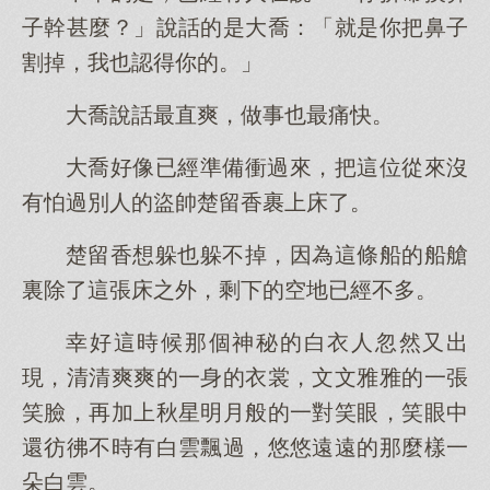
子幹甚麼？」說話的是大喬：「就是你把鼻子
割掉，我也認得你的。」
大喬說話最直爽，做事也最痛快。
大喬好像已經準備衝過來，把這位從來沒
有怕過別人的盜帥楚留香裹上床了。
楚留香想躲也躲不掉，因為這條船的船艙
裏除了這張床之外，剩下的空地已經不多。
幸好這時候那個神秘的白衣人忽然又出
現，清清爽爽的一身的衣裳，文文雅雅的一張
笑臉，再加上秋星明月般的一對笑眼，笑眼中
還彷彿不時有白雲飄過，悠悠遠遠的那麼樣一
朵白雲。