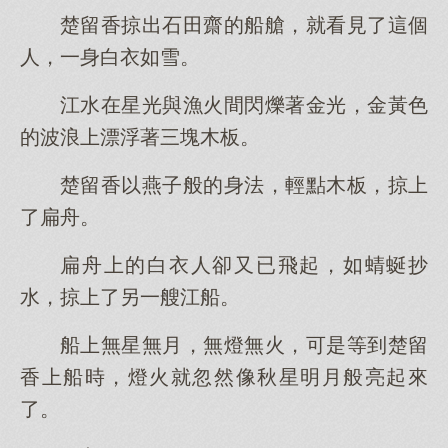
楚留香掠出石田齋的船艙，就看見了這個
人，一身白衣如雪。
江水在星光與漁火間閃爍著金光，金黃色
的波浪上漂浮著三塊木板。
楚留香以燕子般的身法，輕點木板，掠上
了扁舟。
扁舟上的白衣人卻又已飛起，如蜻蜒抄
水，掠上了另一艘江船。
船上無星無月，無燈無火，可是等到楚留
香上船時，燈火就忽然像秋星明月般亮起來
了。