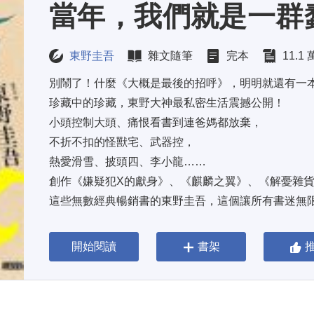
當年，我們就是一群
東野圭吾
雜文隨筆
完本
11.1
別鬧了！什麼《大概是最後的招呼》，明明就還有一本
珍藏中的珍藏，東野大神最私密生活震撼公開！ 
小頭控制大頭、痛恨看書到連爸媽都放棄， 
不折不扣的怪獸宅、武器控， 
熱愛滑雪、披頭四、李小龍…… 
創作《嫌疑犯X的獻身》、《麒麟之翼》、《解憂雜貨
這些無數經典暢銷書的東野圭吾，這個讓所有書迷無限
品學兼優……？錯！ 
校園風雲人物……？錯！ 
開始閱讀
書架
異性緣好……？錯！ 
顛覆你對神秘大作家的所有想像，荒唐有理、惡搞無