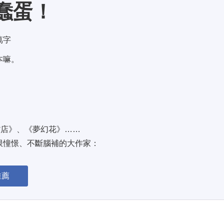
蠢蛋！
 萬字
嘛。 
店》、《夢幻花》…… 
憧憬、不斷腦補的大作家： 
推薦
罪！這才是東野圭吾的「少男時代」。