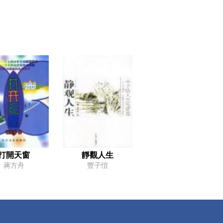
打開天窗
靜觀人生
蔣方舟
豐子愷