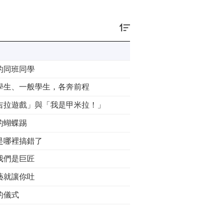
的同班同學
學生、一般學生，各奔前程
吉拉遊戲」與「我是甲米拉！」
的蝴蝶踢
是哪裡搞錯了
我們是巨匠
藝就讓你吐
的儀式