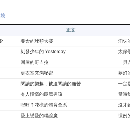
止境
正文
愛
要命的球類大賽
消失
刻發少年的 Yesterday
太保
圓屋的哥吉拉
「貝
更衣室充滿秘密
夢幻
閱讀的樂趣，被迫閱讀的痛苦
一定
令人憧憬的慶應男孩
當時
嗚呼？花樣的體育會系
沒才
愛上戀愛的聯誼魔
慣例