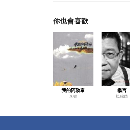
你也會喜歡
我的阿勒泰
楊言
李娟
楊錦麟