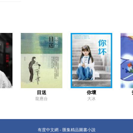
目送
你壞
龍應台
大冰
有度中文網 - 匯集精品圖書小說