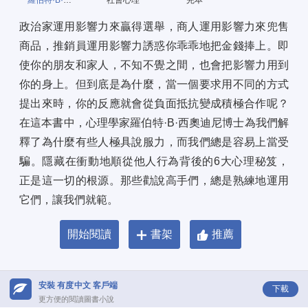
羅伯特·B·西奧迪尼
社會心理
完本
政治家運用影響力來贏得選舉，商人運用影響力來兜售
商品，推銷員運用影響力誘惑你乖乖地把金錢捧上。即
使你的朋友和家人，不知不覺之間，也會把影響力用到
你的身上。但到底是為什麼，當一個要求用不同的方式
提出來時，你的反應就會從負面抵抗變成積極合作呢？
在這本書中，心理學家羅伯特·B·西奧迪尼博士為我們解
釋了為什麼有些人極具說服力，而我們總是容易上當受
騙。隱藏在衝動地順從他人行為背後的6大心理秘笈，
正是這一切的根源。那些勸說高手們，總是熟練地運用
它們，讓我們就範。
開始閱讀
書架
推薦
安裝 有度中文 客戶端
下載
更方便的閱讀圖書小說