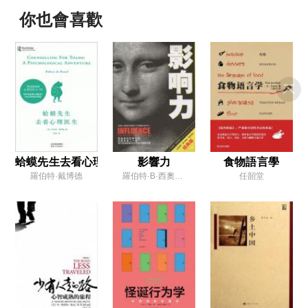
你也會喜歡
蛤蟆先生去看心理醫生
影響力
食物語言學
羅伯特·戴博德
羅伯特·B·西奧迪尼
任韶堂