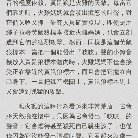
音的極度依賴。黃鼠狼是火雞的天敵。每當它
們靠近時，火雞媽媽就會發出憤怒的叫聲，對
它們又啄又抓。研究人員確實發現，即使是用
繩子拉著黃鼠狼標本接近火雞媽媽，也會立刻
遭到它們的猛烈攻擊。然而，同樣是這個黃鼠
狼標本，當把一個能發出「吱吱」聲的小錄音
機放入黃鼠狼標本體內時，火雞媽媽不僅會接
受正在靠近的黃鼠狼標本，而且會把它攏在自
己身下。一旦把錄音機關上，黃鼠狼標本馬上
又會遭到兇猛的攻擊。
雌火雞的這種行為看起來非常荒唐。它會
將天敵擁在懷中，只因為它會發出「吱吱」的
聲音；它會虐待甚至殺死自己親生孩子，也僅
僅因為它沒能發出這種叫聲。它看起來就像一