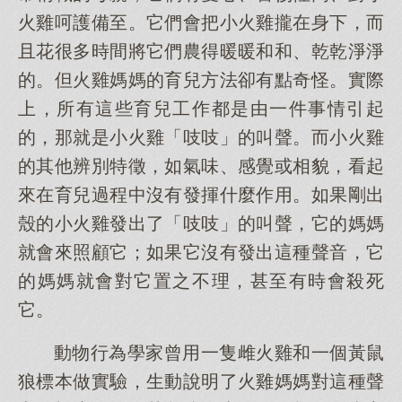
火雞呵護備至。它們會把小火雞攏在身下，而
且花很多時間將它們農得暖暖和和、乾乾淨淨
的。但火雞媽媽的育兒方法卻有點奇怪。實際
上，所有這些育兒工作都是由一件事情引起
的，那就是小火雞「吱吱」的叫聲。而小火雞
的其他辨別特徵，如氣味、感覺或相貌，看起
來在育兒過程中沒有發揮什麼作用。如果剛出
殼的小火雞發出了「吱吱」的叫聲，它的媽媽
就會來照顧它；如果它沒有發出這種聲音，它
的媽媽就會對它置之不理，甚至有時會殺死
它。
動物行為學家曾用一隻雌火雞和一個黃鼠
狼標本做實驗，生動說明了火雞媽媽對這種聲