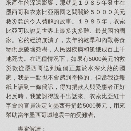
來產生的深遠影響，那就是１９８５年發生在
墨西哥和衣索比亞兩國之間關於５０００美元
救災款的令人費解的故事。１９８５年，衣索
比亞可以說是世界上最多災多難、最貧困的國
家。它的經濟崩潰了，去年的乾旱和內戰將食
物供應破壞殆盡，人民因疾病和飢餓成百上千
地死去。在這種情況下，如果有5000美元的救
災款從墨西哥送到這個正處於水深火熱的國
家，我是一點也不會感到奇怪的。但當我從報
紙上讀到一條簡訊，得知捐款人與受惠者正好
相反時，我驚訝得說不出話來。衣索比亞紅十
字會的官員決定向墨西哥捐款5000美元，用來
幫助當年墨西哥城地震中的受難者。
專家解讀：