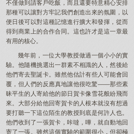
不僅做到請客戶吃飯，而且還要特意精心安排
那種可以讓對方牢記我們創造出來的氛圍，以
便日後可以對這種記憶進行擴大和發揮，從而
得到商業上的合作合同。這也許才是這一章最
有用的核心。
幾年前，一位大學教授做過一個小小的實
驗。他隨機挑選出一群素不相識的人，然後給
他們寄去聖誕卡。雖然他估計有些人可能會回
覆，但人們的反應真地讓他很吃驚——那些素
昧平生的人寄給他的節日賀卡像雪花般紛飛而
來。大部分給他回寄賀卡的人根本就沒有想過
要打聽一下這位陌生的教授到底是何許人也。
他們收到了一張賀卡，咔噠，嘩，就自動地回
寄了一張。雖然這個實驗的範圍很小，但卻極