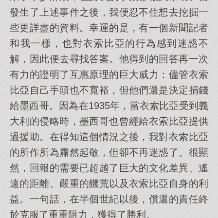
發生了上述事件之後，我便忍不住想去挖掘一
些更詳盡的資料。幸運的是，有一個新聞記者
和我一樣，也對衣索比亞的行為感到迷惑不
解，因此便去尋找答案。他得到的回答再一次
有力的證明了互惠原理的巨大威力：儘管衣索
比亞自己手頭也不寬裕，但他們還是決定捐錢
給墨西哥。因為在1935年，當衣索比亞受到義
大利的侵略時，墨西哥也曾經給衣索比亞提供
過援助。在得知這個情況之後，我對衣索比亞
的所作所為肅然起敬，但卻不再迷惑了。很顯
然，回報的需要已超越了巨大的文化差異、遙
遠的距離、嚴重的饑荒以及衣索比亞自身的利
益。一句話，在半個世紀以後，償還的責任終
於克服了重重阻力，獲得了勝利。