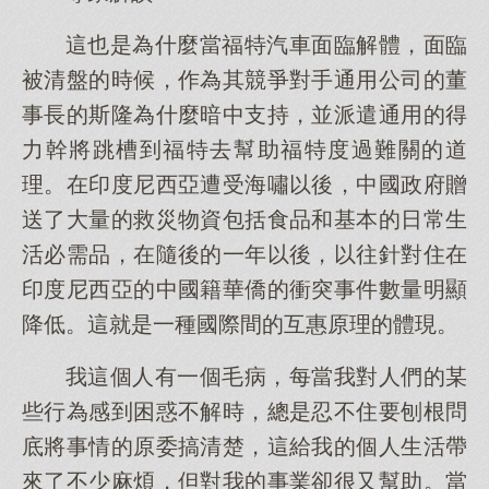
這也是為什麼當福特汽車面臨解體，面臨
被清盤的時候，作為其競爭對手通用公司的董
事長的斯隆為什麼暗中支持，並派遣通用的得
力幹將跳槽到福特去幫助福特度過難關的道
理。在印度尼西亞遭受海嘯以後，中國政府贈
送了大量的救災物資包括食品和基本的日常生
活必需品，在隨後的一年以後，以往針對住在
印度尼西亞的中國籍華僑的衝突事件數量明顯
降低。這就是一種國際間的互惠原理的體現。
我這個人有一個毛病，每當我對人們的某
些行為感到困惑不解時，總是忍不住要刨根問
底將事情的原委搞清楚，這給我的個人生活帶
來了不少麻煩，但對我的事業卻很又幫助。當