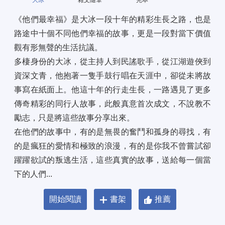
大冰
雜文隨筆
完本
《他們最幸福》是大冰一段十年的精彩生長之路，也是
路途中十個不同他們幸福的故事，更是一段對當下價值
觀有形無聲的生活抗議。 
多棲身份的大冰，從主持人到民謠歌手，從江湖遊俠到
資深文青，他抱著一隻手鼓行唱在天涯中，卻從未將故
事寫在紙面上。他這十年的行走生長，一路遇見了更多
傳奇精彩的同行人故事，此般真意首次成文，不說教不
勵志，只是將這些故事分享出來。 
在他們的故事中，有的是無畏的奮鬥和孤身的尋找，有
的是瘋狂的愛情和極致的浪漫，有的是你我不曾嘗試卻
躍躍欲試的叛逃生活，這些真實的故事，送給每一個當
下的人們...
開始閱讀
書架
推薦