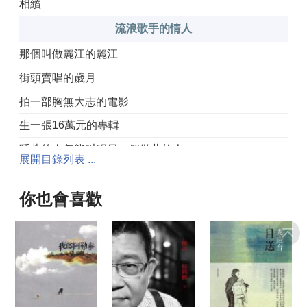
相續
流浪歌手的情人
那個叫做麗江的麗江
街頭賣唱的歲月
拍一部胸無大志的電影
生一張16萬元的專輯
睡著的人怎能叫醒另一個做夢的人
展開目錄列表 ...
別把浮躁生活當成長
你也會喜歡
一顆愛上榴槤的甜瓜
幸福的出口，有那麼單一嗎？
送你一顆糖
一個女人的兩個第一次
一個女人的環球流浪