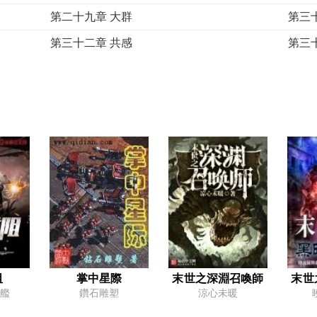
第二十九章 大群
第三
第三十二章 共感
第三
第三十五章 一輛牛車
第三
第三十八章 逛街
第三
第四十一章 骨血鎮
第四
第四十四章 未知加密文件
第四
第四十七章 破解
第四
第五十章 救贖啟動
第五
第五十三章 一個街頭生存法則
第五
第五十六章 夜的聚會
第五
第五十九章 容器程序中級
第六
阻
掌中星際
末世之深淵召喚師
末世
艦
鑽石雕塑
涼心未暖
第六十二章 網路牛仔
第六