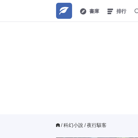
書庫
排行
/ 
科幻小說
/ 夜行駭客