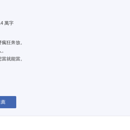
.4 萬字
瘋狂奔放。 
。 
想當就能當。
推薦