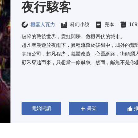
夜行駭客
機器人瓦力
科幻小說
完本
169
破碎的戰後世界，霓虹閃爍、危機四伏的城市。 
超凡者漫遊於夜雨下，異種流竄於破街中，城外的荒野
寡頭公司，超凡程序，義體改造，心靈網路，街頭爛人
顧禾穿越而來，只想當一條鹹魚，然而，鹹魚不是你
開始閱讀
書架