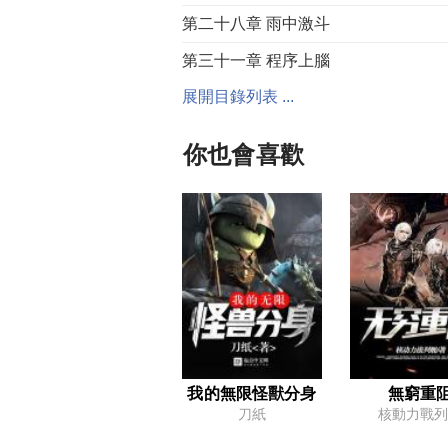
第二十八章 雨中激斗
第三十一章 程序上腦
展開目錄列表 ...
第三十四章 這個天賦太棒了
第三十七章 相信大師的啟示
你也會喜歡
第四十章 街頭小鼠
第四十三章 作為數據存儲器
第四十六章 輕燕
第四十九章 十瓶吉爾迦美什
第五十二章 一隻有權有勢的鵝
第五十五章 薅，使勁薅
第五十八章 大河暗流
我的無限怪獸分身
無窮重
刀紙
核動力戰列
第六十一章 超頻