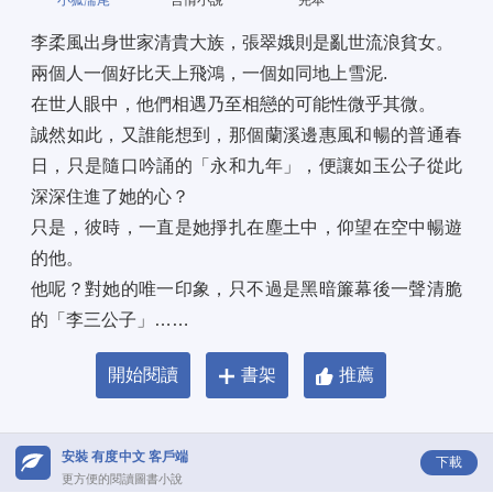
小狐濡尾
言情小說
完本
李柔風出身世家清貴大族，張翠娥則是亂世流浪貧女。 
兩個人一個好比天上飛鴻，一個如同地上雪泥. 
在世人眼中，他們相遇乃至相戀的可能性微乎其微。 
誠然如此，又誰能想到，那個蘭溪邊惠風和暢的普通春
日，只是隨口吟誦的「永和九年」，便讓如玉公子從此
深深住進了她的心？ 
只是，彼時，一直是她掙扎在塵土中，仰望在空中暢遊
的他。 
他呢？對她的唯一印象，只不過是黑暗簾幕後一聲清脆
的「李三公子」……
開始閱讀
書架
推薦
安裝 有度中文 客戶端
下載
更方便的閱讀圖書小說