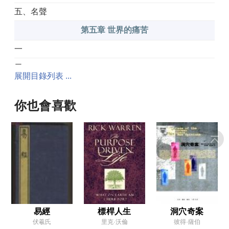
五、名聲
第五章 世界的痛苦
一
二
展開目錄列表 ...
三
四
你也會喜歡
五
六
七
八
九
十
易經
標桿人生
洞穴奇案
伏羲氏
里克·沃倫
彼得·薩伯
第六章 人性