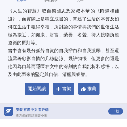
叔本華
宗教哲學
完本
《人生的智慧》取自德國思想家叔本華的《附錄和補
遺》，而實際上是獨立成書的，闡述了生活的本質及如
何在生活中獲得幸福，所討論的事情與我們的世俗生活
極為接近，如健康、財富、榮譽、名聲、待人接物所應
遵循的原則等。 
書中含有幾分孤芳自賞的自我辯白和自我激勵，甚至還
流露著顧影自憐的几絲悲涼、幾許惆悵，但更多的還是
他因為自尊而隱匿在文中的深刻的自我剖析和感悟，以
及由此而來的堅定與自信、清醒與睿智。
開始閱讀
書架
推薦
安裝 有度中文 客戶端
下載
更方便的閱讀圖書小說