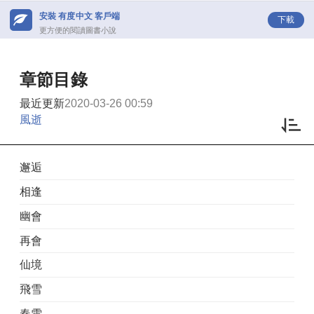
安裝 有度中文 客戶端
下載
更方便的閱讀圖書小說
章節目錄
最近更新
2020-03-26 00:59
風逝
邂逅
相逢
幽會
再會
仙境
飛雪
春雪