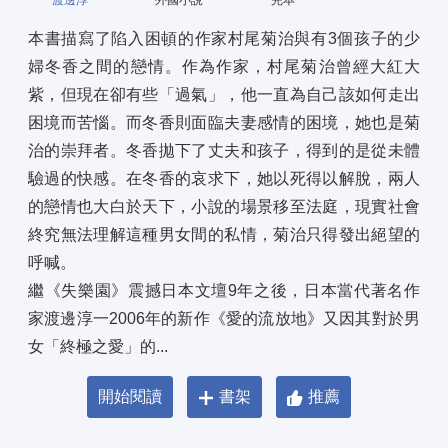
渡邊淳一
外國小說
完本
本書描寫了陷入困頓的作家村尾菊治與有3個孩子的少
婦冬香之間的戀情。作為作家，村尾菊治曾經大紅大
紫，但現在卻有些「過氣」，他一直為自己該如何走出
困境而苦惱。而冬香則面臨夫妻感情的困境，她也是菊
治的崇拜者。冬香拋下了丈夫和孩子，得到的是從未體
驗過的快感。在冬香的哀求下，她以死得以解脫，兩人
的戀情也大白於天下，小說的場景移至法庭，現實社會
終究無法理解這種男女間的私情，菊治只得發出絕望的
呼喊。 
繼《失樂園》震撼日本文壇9年之後，日本當代著名作
家渡邊淳一2006年的新作《愛的流放地》又因其對於男
女「終極之愛」的...
開始閱讀
書架
推薦