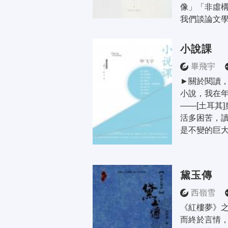
像」「非虛
我們談論文學
小說課
畢飛宇
►關於閱讀，
小說，我在
——[土耳其
活多困苦，
是不變的巨大
黛玉傳
西嶺雪
《紅樓夢》
而終於言情