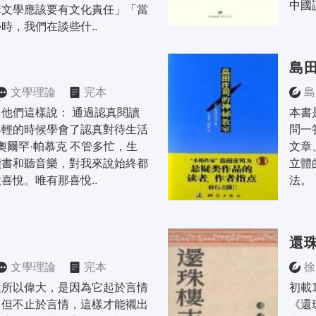
中國
構文學應該要有文化責任」「當
時，我們在談些什..
島
文學理論
完本
島
他們這樣說： 通過認真閱讀
本書
年輕的時候學會了認真對待生活
問一
]奧爾罕·帕慕克 不管多忙，生
文章
讀書和聽音樂，對我來說始終都
立體
喜悅。唯有那喜悅..
法。
還
文學理論
完本
徐
之所以偉大，是因為它起於言情
初載
，但不止於言情，這樣才能襯出
《還