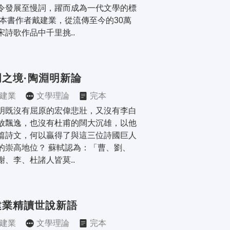
令發展至慢詞，躍而成為一代文學的標
 本書作者戴建業，從流傳至今的30萬
宋詩歌作品中千里挑..
明之境·陶淵明新論
建業
文學理論
完本
明既沒有屈原的宏偉悲壯，又沒有李白
放飄逸，也沒有杜甫的闊大沉雄，以他
篇詩文，何以贏得了與這三位詩國巨人
的崇高地位？ 蘇軾認為：「曹、劉、
謝、李、杜諸人皆莫..
建業精讀世說新語
建業
文學理論
完本