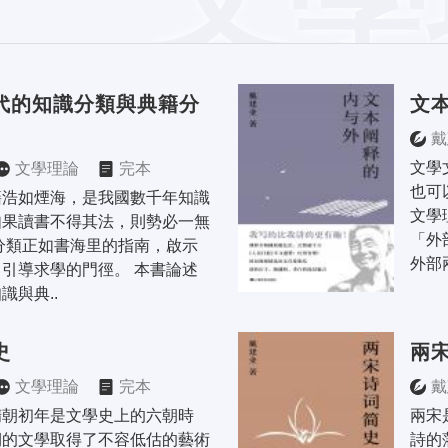
代的知識分類與典籍分
文
戴
文學
文學理論
完本
也可
籍浩如煙海，是我國數千年知識
文學
如果讀書不得其法，則勢必一無
「外
分類正如書海里的指南，啟示
外部
引導求學的門徑。 本書論述
識與典..
史
兩
文學理論
完本
戴
隋朝初年是文學史上的六朝時
兩宋
期的文學取得了不容低估的藝術
詩的