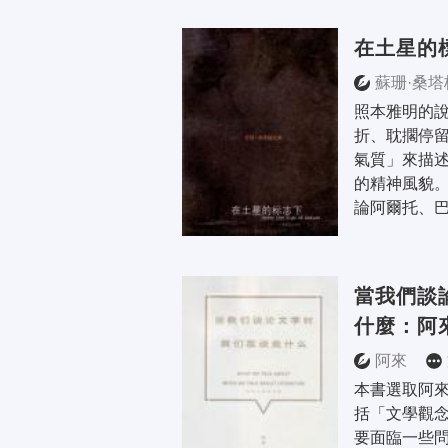
在土星的
蘇珊·桑塔
照本雅明的
折、耽擱停
氣質」來描
的精神風貌
論阿爾托、巴
當我們談
什麼：阿
阿來
本書選取阿
括「文學觀
要面臨一些