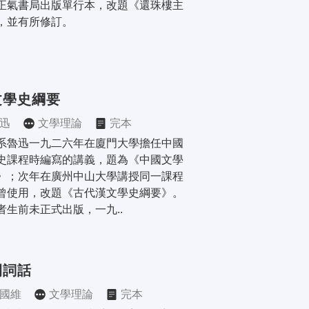
正氣書局出版單行本，改題《還珠樓主
，並有所修訂。
文學史綱要
迅
文學理論
完本
系魯迅一九二六年在廈門大學擔任中國
史課程時編寫的講義，題為《中國文學
》；次年在廣州中山大學講授同一課程
曾使用，改題《古代漢文學史綱要》。
者生前未正式出版，一九..
間詞話
國維
文學理論
完本