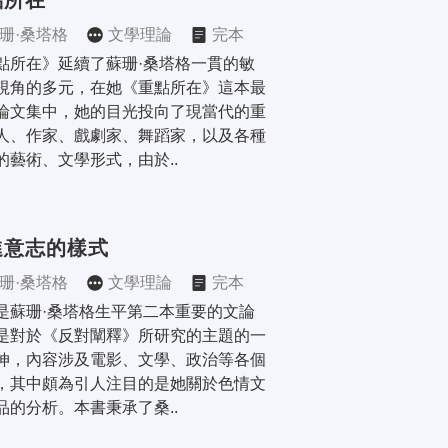
點所在
珊·桑塔格
文學理論
完本
點所在》延續了蘇珊·桑塔格一貫的敏
視角的多元，在她《重點所在》這本最
論文集中，她的目光投向了現當代的重
人、作家、戲劇家、舞蹈家，以及各種
的藝術、文學形式，由於..
進意志的樣式
珊·桑塔格
文學理論
完本
是蘇珊·桑塔格生平第二本重要的文論
是對於《反對闡釋》所研究的主題的一
伸，內容涉及電影、文學、政治等各個
，其中頗為引人注目的是她關於色情文
品的分析。本書秉承了桑..