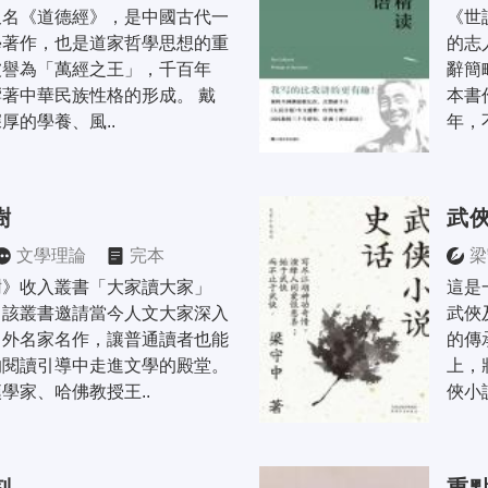
又名《道德經》，是中國古代一
《世
學著作，也是道家哲學思想的重
的志
被譽為「萬經之王」，千百年
辭簡
著中華民族性格的形成。 戴
本書
厚的學養、風..
年，
樹
武
文學理論
完本
梁
樹》收入叢書「大家讀大家」
這是
，該叢書邀請當今人文大家深入
武俠
中外名家名作，讓普通讀者也能
的傳
的閱讀引導中走進文學的殿堂。
上，
學家、哈佛教授王..
俠小