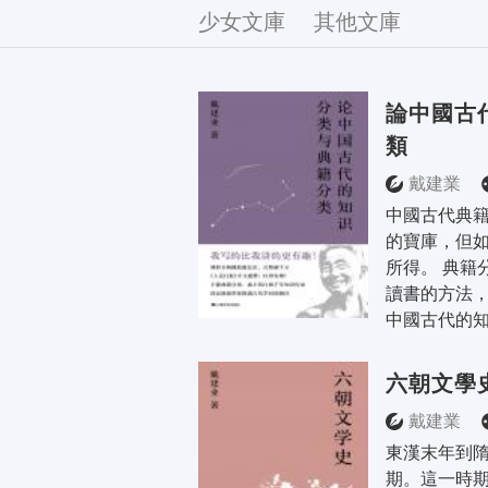
文庫
少女文庫
其他文庫
論中國古
類
戴建業
中國古代典
的寶庫，但
所得。 典籍
讀書的方法，
中國古代的知
六朝文學
戴建業
東漢末年到
期。這一時