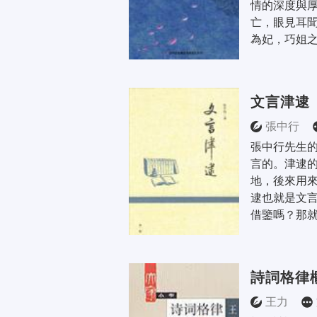
情的深度與
亡，眼見耳
為妃，巧姐之
文言津逮
張中行
張中行先生
言的。津逮
地，後來用
逮也就是文
借鑒嗎？那就
詩詞格律
王力