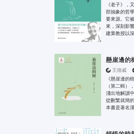
《老子》，
部抽象的哲
要來源。它
來，深刻影響
建業教授以深
懸崖邊的
王德威
《懸崖邊的
（第二輯）
淺出地解讀
從刪繁就簡
本書是著名漢