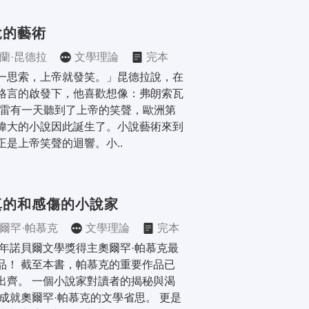
說的藝術
蘭·昆德拉
文學理論
完本
一思索，上帝就發笑。」昆德拉說，在
格言的啟發下，他喜歡想像：弗朗索瓦
伯雷有一天聽到了上帝的笑聲，歐洲第
偉大的小說因此誕生了。小說藝術來到
正是上帝笑聲的迴響。小..
真的和感傷的小說家
爾罕·帕慕克
文學理論
完本
06年諾貝爾文學獎得主奧爾罕·帕慕克最
品！ 截至本書，帕慕克的重要作品已
出齊。 一個小說家對讀者的揭秘與渴
 成就奧爾罕·帕慕克的文學省思。 更是