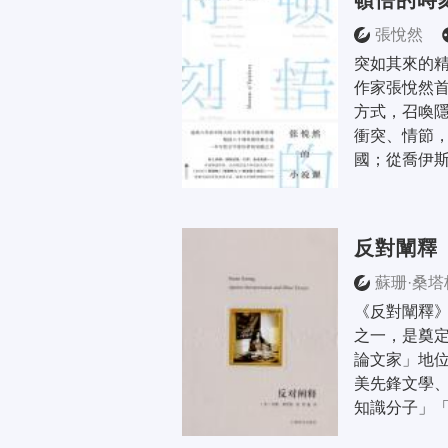
頓悟的時
張悅然
突如其來的精
作家張悅然
方式，召喚
衝突、情節
國；從喬伊斯
反對闡釋
蘇珊·桑塔
《反對闡釋》
之一，是奠
論文家」地
美先鋒文學
知識分子」「