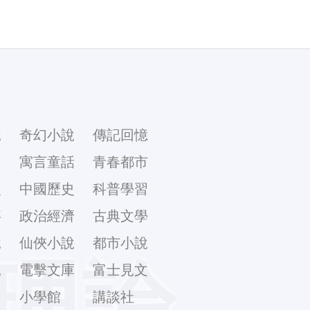
說
奇幻小說
傳記回憶
幻
寓言童話
青春都市
史
中國歷史
科普學習
事
政治經濟
古典文學
說
仙俠小說
都市小說
理論
說
電擊文庫
富士見文
庫
小學館
講談社