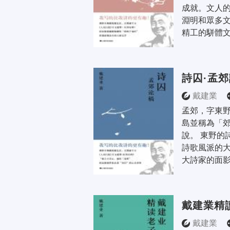
成就。文人
淵明和眾多
精工的駢體文
詩囚·孟
戴建業
孟郊，字東
島並稱為「
說。 東野的
詩歌風派的
大詩家的面影
戴建業精
戴建業