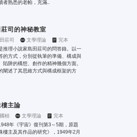
讀者熟悉的老帕，充滿..
田莊司的神秘教室
田莊司
文學理論
完本
是推理小說家島田莊司的問答錄。以一
答的方式，分別從執筆的準備、構成與
、陷阱的構想、創作的精神幾個方面。
的闡述了其思維方式與構成框架的方
珠樓主論
國楨
文學理論
完本
1948年《宇宙》復刊第3～5期，原題
珠樓主及其作品的研究》，1949年2月