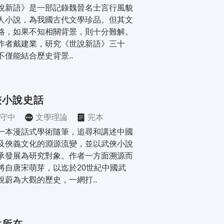
說新語》是一部記錄魏晉名士言行風貌
人小說，為我國古代文學珍品。但其文
略，如果不知相關背景，則十分難解。 
作者戴建業，研究《世說新語》三十
不僅能結合歷史背景..
俠小說史話
守中
文學理論
完本
一本漫話式學術隨筆，追尋和講述中國
及俠義文化的淵源流變，並以武俠小說
承發展為研究對象。作者一方面溯源而
將自唐宋萌芽，以迄於20世紀中國武
說蔚為大觀的歷史，一網打..