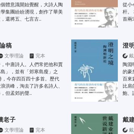
的個體意識開始覺醒，大詩人陶
從小
文學集團紛紛湧現，創作了華美
杆。
，還將五、七言古..
首兩
郊論稿
澄
文學理論
完本
戴
野，中唐詩人。人們常把他和賈
陶淵
郊島」，並有「郊寒島瘦」之
的豪
詩，今存四百四十多首。歷代
百來
大浪洪峰，淘去了許多名詩人、
比肩
，但孟郊的聲..
鮑、
讀老子
戴
文學理論
完本
戴