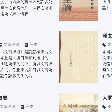
厚度。而西續的寶玉因見許多死
上海
聞黛玉之香消玉殞，探春之遠適
論》
淪為民婦，惜春..
漢
文學理論
完本
魯
的《文言津逮》是講怎樣學習文
本書
的本意是由渡口坐船到達目的
文學
來比喻為學的門徑。所以文言津
史略
言入門。你想學習如何以文言為
時又
請你讀張先生的著..
在作
概要
人
文學理論
完本
王