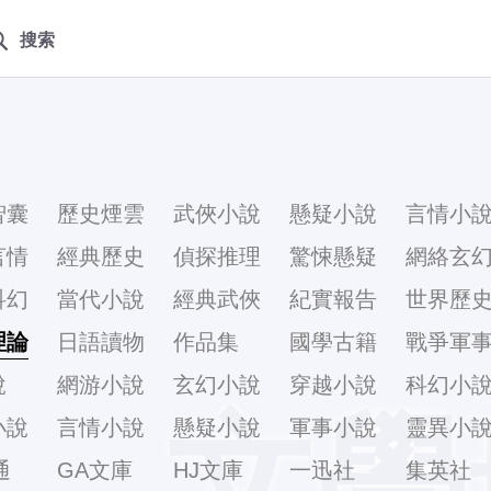
搜索
智囊
歷史煙雲
武俠小說
懸疑小說
言情小
言情
經典歷史
偵探推理
驚悚懸疑
網絡玄
科幻
當代小說
經典武俠
紀實報告
世界歷
理論
日語讀物
作品集
國學古籍
戰爭軍
說
網游小說
玄幻小說
穿越小說
科幻小
文學
小說
言情小說
懸疑小說
軍事小說
靈異小
通
GA文庫
HJ文庫
一迅社
集英社