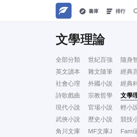
書庫
排行
文學理論
全部分類
世紀百強
隨身
英文讀本
雜文隨筆
經典
社會心理
外國小說
經典
詩歌戲曲
宗教哲學
文學
現代小說
官場小說
輕小
武俠小說
歷史小說
競技
角川文庫
MF文庫J
Fami