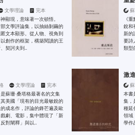
刻
重
文學理論
完本
蘇
神顯現，意味著一次頓悟。 
《重
首部文學評論集，以抽絲剝繭的
銳和
隱匿文本顯形。從人物、視角到
新的
，以創作的框架，構築閱讀的王
要詩
、契訶夫到..
類型
激
格
文學理論
完本
蘇
是蘇珊·桑塔格最著名的文集
本書
定其美國「現有的目光最敏銳的
集，
位的成名作，評論的鋒芒遍及歐
種延
、戲劇、電影，集中體現了「新
領域
反對闡釋」與以..
學作