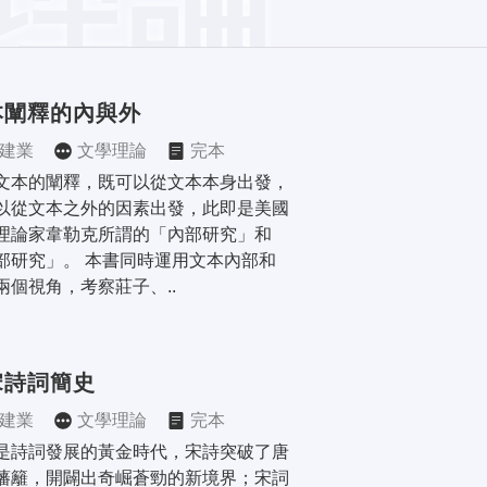
本闡釋的內與外
建業
文學理論
完本
文本的闡釋，既可以從文本本身出發，
以從文本之外的因素出發，此即是美國
理論家韋勒克所謂的「內部研究」和
部研究」。 本書同時運用文本內部和
兩個視角，考察莊子、..
宋詩詞簡史
建業
文學理論
完本
是詩詞發展的黃金時代，宋詩突破了唐
藩籬，開闢出奇崛蒼勁的新境界；宋詞