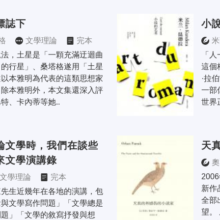
標誌下
小
格
文學理論
完本
米
說法，土星是「一顆充滿迂迴曲
「人
留的行星」、桑塔格遂用「土星
這個
述以本雅明為代表的這類思想家
·拉
。除本雅明外，本文集還深入評
一部
特、卡內蒂等她..
世界
論文學時，我們在談些
天
來文學演講錄
奧
20
文學理論
完本
新作
來先生近幾年在各地的演講，包
全部
念與文學寫作問題」「文學總是
望。
問題」「文學的敘寫抒發與想