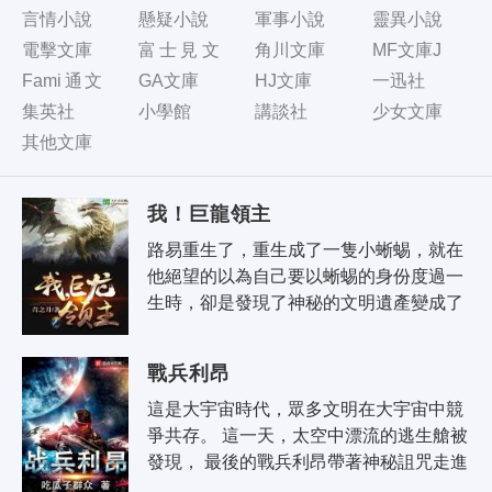
言情小說
懸疑小說
軍事小說
靈異小說
電擊文庫
富士見文
角川文庫
MF文庫J
庫
Fami通文
GA文庫
HJ文庫
一迅社
庫
集英社
小學館
講談社
少女文庫
其他文庫
我！巨龍領主
路易重生了，重生成了一隻小蜥蜴，就在
他絕望的以為自己要以蜥蜴的身份度過一
生時，卻是發現了神秘的文明遺產變成了
一隻神話傳說里的巨龍，並且可以隨意的
來往於地球與異界大陸之間—— 從..
戰兵利昂
這是大宇宙時代，眾多文明在大宇宙中競
爭共存。 這一天，太空中漂流的逃生艙被
發現， 最後的戰兵利昂帶著神秘詛咒走進
大宇宙時代， 想當年，金戈鐵馬，氣吞萬