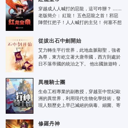
穿越成人人喊打的惡龍，這可咋辦？ …… 
老版簡介： 紅龍！ 五色惡龍之首！邪惡
陣營扛把子！人人喊打的主兒！ 何塞不想
挨打，因此他重拾種花家的種族天賦——
低調種田發..
從拔出石中劍開始
艾力轉生平行世界，此地血脈顯聖，強者
為尊，東方屹立著大唐帝國，西方則處於
日不落帝國的統治之下。 他出國旅遊時，
不小心召喚出日不落鎮國神器——石中
劍。 半小時後，皇室長公主從..
異種騎士團
生命工程專業的副教授，穿越至中世紀歐
洲的異世界，利用現代生物化學技術，發
現人類歷史上早已滅絕的病毒、細菌、寄
生蟲，居然是異能力的來源。 他挽救並整
合了被俗世稱為「異種」的人群..
修羅丹神