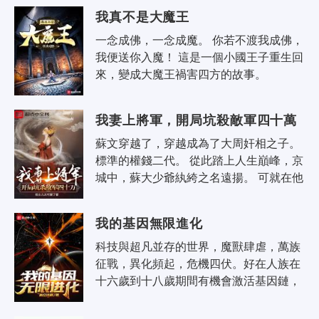
入侵其他位面，成為收割者，被生靈..
我真不是大魔王
一念成佛，一念成魔。 你若不渡我成佛，
我便送你入魔！ 這是一個小國王子重生回
來，變成大魔王禍害四方的故事。
我妻上將軍，開局坑殺敵軍四十萬
蘇文穿越了，穿越成為了大周奸相之子。 
標準的權錢二代。 從此踏上人生巔峰，京
城中，蘇大少爺紈絝之名遠揚。 可就在他
十八歲這一年，發生了一件大事。 上將軍
之女代父出..
我的基因無限進化
科技與超凡並存的世界，魔獸肆虐，萬族
征戰，異化頻起，危機四伏。好在人族在
十六歲到十八歲期間有機會激活基因鏈，
成為基因戰士。 基因戰士進入神奇的起源
之地冒險，尋找寶物，刻錄超凡..