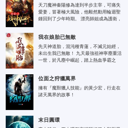
天刀魔神秦陽修為達到半步主宰，可痛失
愛妻，冒著極大風險，他毅然動用輪迴聖
鍾回到了少年時期。 漂亮師姐成為護衛，
極品富家千金成為侍女，強盛丹宗的丹女
求著成為丫鬟。 清純聖女..
我在娘胎已無敵
先天神道胎，混沌種青蓮，不滅元始經，
未出生我已無敵！ 九天最強祖神寧塵重活
一世，於凡塵中崛起，踏上熱血爭霸之
路，跨千山萬水，闖九天十地，一路橫掃
無敵，只為斬盡前世敵，救最愛之..
位面之狩獵萬界
擁有『魔獸獵人技能』的黃少宏，行走在
諸天萬界的故事！
末日圓環