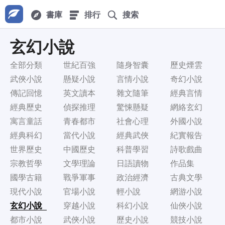
書庫
排行
搜索
玄幻小說
全部分類
世紀百強
隨身智囊
歷史煙雲
武俠小說
懸疑小說
言情小說
奇幻小說
傳記回憶
英文讀本
雜文隨筆
經典言情
經典歷史
偵探推理
驚悚懸疑
網絡玄幻
寓言童話
青春都市
社會心理
外國小說
經典科幻
當代小說
經典武俠
紀實報告
世界歷史
中國歷史
科普學習
詩歌戲曲
宗教哲學
文學理論
日語讀物
作品集
國學古籍
戰爭軍事
政治經濟
古典文學
現代小說
官場小說
輕小說
網游小說
玄幻小說
穿越小說
科幻小說
仙俠小說
都市小說
武俠小說
歷史小說
競技小說