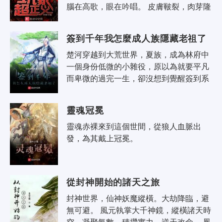
腦在高歌，眼在吟唱。 皮膚皸裂，肉芽隆
起。 灰霧之中，吞食數千亡骸的血肉之牆
終日嚎泣——..
簽到千年我怎麼成人族隱藏老祖了
楚河穿越到大荒世界，夏族，成為林府中
一個身份低微的小雜役，原以為就要平凡
而卑微的過完一生，卻沒想到覺醒簽到系
統，在任何地方簽到都能獲得獎勵。 在藏
書閣第一次簽到，獲得獎勵【九..
靈魂冠冕
靈魂赤裸來到這個世間，從狼人血脈出
發，為其戴上冠冕。
從封神開始的諸天之旅
封神世界，仙神妖魔縱橫。大劫降臨，避
無可避。 風元執掌大千神鏡，縱橫諸天時