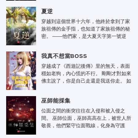
里如虎， 現..
夏逆
穿越到這個世界十六年，他終於拿到了家
族祖傳的金手指，也知道了家族祖傳的秘
密。 ——他們家，是大夏天字第一號逆
賊！
我真不想當BOSS
穿越成了《西遊記後傳》里的無天，表面
穩如老狗，內心慌的不行。 剛剛才對如來
佛主說了，你是自己走還是我送你走。 如
來佛主金身在前，佛光萬丈，似乎要動手
誅魔，是該認個慫自動消..
巫師能採集
位面之間的衝突往往在入侵和被入侵之
間。 巫師位面，巫師高高在上，被世人所
敬畏，他們緊守位面戰線，化身為守護
者。更多時候，他們化身為邪惡的外魔，