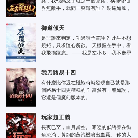
路，我他媽反手就是一個套路，橫掃修仙
界無敵手，就問一聲還有誰？ 裝逼如風，
常伴吾身！ 長路漫漫，裝逼相伴！ 生死
看淡，不服就..
御道傾天
是非誰來判定，功過誰予置評？ 此生不想
規矩，只求隨心所欲。 天機握在手中，看
我飛揚跋扈。 ——我是左小多，我不走尋
常路。
我乃路易十四
有什麼比你還在襁褓時就發現自己就是那
個路易十四更糟糕的？ 當然有，譬如說，
它還是個魔幻版本的。
玩家超正義
長夜已至，血月當空。 嘶啞的低語聲在街
角流淌，黃銅的蒸汽機噴出血霧。 你的大