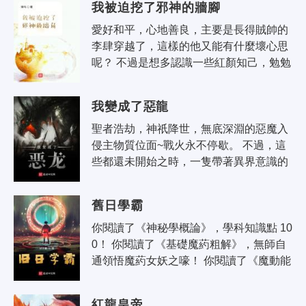
我被迫挖了邪神的牆腳
愛好和平，心地善良，主要是長得賊帥的
李肆穿越了，這樣的他又能有什麼壞心思
呢？ 不過是想多認識一些紅顏知己，勉勉
強強位比王侯，富可敵國罷了。 可惜，有
不可名狀的邪神在一千年..
我變成了惡龍
聖者浩劫，神祇降世，無底深淵的惡魔入
侵主物質位面~戰火永不停歇。 不過，這
些都還未開始之時，一隻帶著異界意識的
雛龍於城市下水道中破殼而生，睜開了那
雙永不熄滅的暗金龍瞳。
舊日學霸
你閱讀了《神秘學概論》，學科知識點 10
0！ 你閱讀了《基礎魔葯粗解》，無師自
通領悟魔葯女妖之嚎！ 你閱讀了《魔動能
理論》，成功製造出了以水為燃料的鬼火
機車！ 你開始沉思..
紅龍皇帝