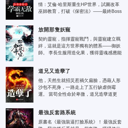
情：艾倫·哈里斯重生HP世界，試圖改革
巫師教育，打破《保密法》——最終Boss 
不是伏地魔，是另一位原著中存在的角
色。 二、風格：本文非真系統..
放開那隻妖寵
契約靈寵，指揮靈寵戰鬥，與靈寵建立羈
絆，這就是這方世界獨有的體系——御妖
師。 李長生服用造化果，獲得靈魂感應能
力，擁有洞悉靈寵和寶物的能力。 太陽之
子三足金烏 陸地之王..
道兄又造孽了
他，天然生就招災惹禍欠扁臉，憑藉人形
沙包不死身，一路走上了五行缺虐倒霉
運。 當苟全性命於卑微，道兄造孽道更
凶。 待他歷劫歸來，自掛天地東南最高
枝，俯瞰眾生……
最強反套路系統
原書名《最強裝逼打臉系統》！ 最強反套