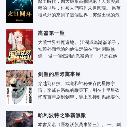
廢土時代，四大環形高牆隔絕了人類與異
種的世界，也被人們稱作末世圓環。 呂落
很意外的來到了這個世界，突然出現的危
機讓他有些無措時，他的視線里出現了這
樣的提示： 【你弱的讓人..
崑崙第一聖
大荒世界神魔遍地。 江瀾成為崑崙弟子，
知曉外面危險的他決定躲在門內閉關修
鍊。 做一個低調的崑崙弟子。 只是在他
某次閉關出來，師父帶來了一條消息。 崑
崙給他找了個未..
劍聖的星際萬事屋
穿越到科技、武道和神秘並存的星際宇
宙，李遙在系統的鞭策下，剛在十里星砍
怪五百年刷到劍聖，馬上又接到系統要他
征服宇宙的新任務……征服你妹！你知道
這五百年怎麼過的嗎？厭倦為系統打工的
哈利波特之學霸無敵
李..
本書又名《霍格沃茨萬事皆三》。 一、劇