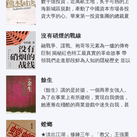
數千億投資，近萬畝土地，炙手可熱的上
海新城區規劃，牽動了中國資本市場各投
資大亨的心。華東第一投資集團的總裁夏
遠捷足先登，拿下新城區黃金地段的全部
土地。深圳紅嶺集團攜國際投資大鱷的..
沒有硝煙的戰線
融戰爭、諜戰、袍哥等元素為一爐的傳奇
巨制 揭秘紅色特工最真實的革命故事 帶
領我們走進那段鮮為人知的隱秘歷史 並以
此紀念為崇高事業而犧牲的無名英雄 電視
劇《沒有硝煙..
餘生
《餘生》講的是於揚，一個商界女強人。
為了在事業上有所建樹，實現自我價值，
她逐漸在殘酷的商業遊戲中迷失自我，甚
至為了達成目的不擇手段，最終在情感上
付出了慘痛的代價。她追悔莫及，在良..
螳螂
★淡出江湖，修鍊三年，「教父」王強重