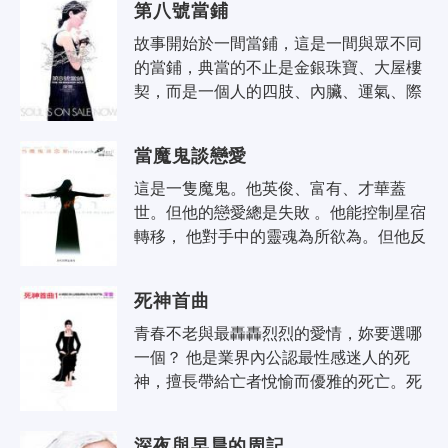
第八號當鋪
故事開始於一間當鋪，這是一間與眾不同
的當鋪，典當的不止是金銀珠寶、大屋樓
契，而是一個人的四肢、內臟、運氣、際
遇、快樂，以及靈魂。價值高昂，只看你
舍不捨得？有沒有興趣？ 男主角..
當魔鬼談戀愛
這是一隻魔鬼。他英俊、富有、才華蓋
世。但他的戀愛總是失敗 。他能控制星宿
轉移， 他對手中的靈魂為所欲為。但他反
抗不了一個女人。如果，你遇上這樣的一
隻魔鬼，你會怎樣做？我相信，你會慰..
死神首曲
青春不老與最轟轟烈烈的愛情，妳要選哪
一個？ 他是業界內公認最性感迷人的死
神，擅長帶給亡者悅愉而優雅的死亡。死
神最明白，如何可以死得好。 只是，死神
有他的理想：他希望人永遠..
深夜與早晨的周記