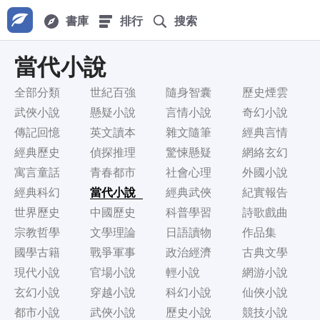
書庫
排行
搜索
當代小說
全部分類
世紀百強
隨身智囊
歷史煙雲
武俠小說
懸疑小說
言情小說
奇幻小說
傳記回憶
英文讀本
雜文隨筆
經典言情
經典歷史
偵探推理
驚悚懸疑
網絡玄幻
寓言童話
青春都市
社會心理
外國小說
經典科幻
當代小說
經典武俠
紀實報告
世界歷史
中國歷史
科普學習
詩歌戲曲
宗教哲學
文學理論
日語讀物
作品集
國學古籍
戰爭軍事
政治經濟
古典文學
現代小說
官場小說
輕小說
網游小說
玄幻小說
穿越小說
科幻小說
仙俠小說
都市小說
武俠小說
歷史小說
競技小說