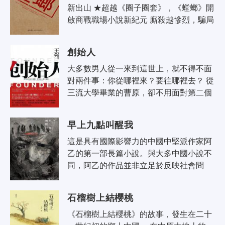
新出山 ★超越《圈子圈套》，《螳螂》開
啟商戰職場小說新紀元 廝殺越慘烈，騙局
越陰損，詭計越歹毒，情節越異想天開，
越能招徠職場屌絲更多的興..
創始人
大多數男人從一來到這世上，就不得不面
對兩件事：你從哪裡來？要往哪裡去？ 從
三流大學畢業的曹原，卻不用面對第二個
問題。他是一個天生的創業家，活力四
射、激情洋溢、上得三十三重天、..
早上九點叫醒我
這是具有國際影響力的中國中堅派作家阿
乙的第一部長篇小說。與大多中國小說不
同，阿乙的作品並非立足於反映社會問
題，而是真正意義上的寫人的小說，挖掘
人心，展現人性，凝結著對小人物的體
石榴樹上結櫻桃
察..
《石榴樹上結櫻桃》的故事，發生在二十