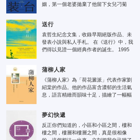
姻，第一個老婆拋棄了他留下女兒刁菊
花，第二個老婆得癌症去世了，帶過來一
個女兒韓梅，第三房老婆蔡素芬漂亮溫
送行
順，..
袁哲生紀念文集，收錄早期絕版作品、未
發表小說與私人手札。 在《送行》中，我
們得以見證一個經典作者的誕生。 1995
年，袁哲生出版首部作品《靜止在樹上的
羊》，隱約展現日後的小說..
蒲柳人家
《蒲柳人家》為「荷花澱派」代表作家劉
紹棠的作品。他的作品富含濃郁的生活氣
息，語言精緻而韻味十足，描繪了一幅幅
淳樸而典雅的運河鄉土風俗畫，熱情謳歌
了人性的善良美好。
夢幻快遞
反正你們知道的，小區和小區之間，樓和
樓之間，樓層和樓層之間，真是很相像