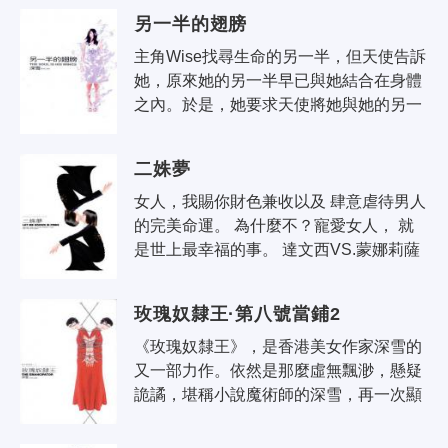
業，為人們製造愛情，但她卻不明白愛
另一半的翅膀
情..
主角Wise找尋生命的另一半，但天使告訴
她，原來她的另一半早已與她結合在身體
之內。於是，她要求天使將她與她的另一
半「拆開」，以重新經歷愛情。深雪最新
靈幻小說，將這段曲折離奇的故事娓娓..
二姝夢
女人，我賜你財色兼收以及 肆意虐待男人
的完美命運。 為什麼不？寵愛女人， 就
是世上最幸福的事。 達文西VS.蒙娜莉薩
VS.亨利八世的魔幻戀情！ 都因為愛！還
有什麼比..
玫瑰奴隸王·第八號當鋪2
《玫瑰奴隸王》，是香港美女作家深雪的
又一部力作。依然是那麼虛無飄渺，懸疑
詭譎，堪稱小說魔術師的深雪，再一次顯
示出她詭異而有靈氣的魔力。 這裡有兩間
當鋪，兩個老闆。典當物要不要..