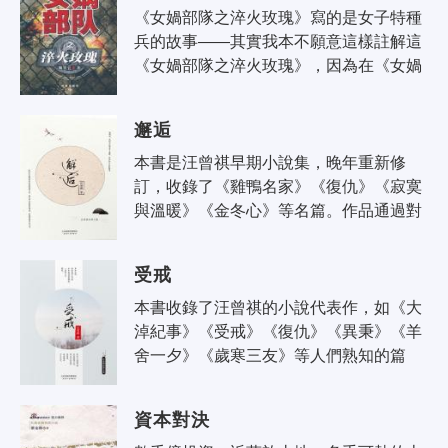
《女媧部隊之淬火玫瑰》寫的是女子特種
兵的故事——其實我本不願意這樣註解這
《女媧部隊之淬火玫瑰》，因為在《女媧
部隊之淬火玫瑰》伊始我就在強調，軍
人，或者說戰士，不分性別，無論男女，
邂逅
一..
本書是汪曾祺早期小說集，晚年重新修
訂，收錄了《雞鴨名家》《復仇》《寂寞
與溫暖》《金冬心》等名篇。作品通過對
普通人平凡命運和生存狀態的描述抒發生
活內在的詩意,表達作者的人格理想和生..
受戒
本書收錄了汪曾祺的小說代表作，如《大
淖紀事》《受戒》《復仇》《異秉》《羊
舍一夕》《歲寒三友》等人們熟知的篇
目。 汪曾祺的小說，圓融通透，自然慧
黠。他在抒情中敘事，運筆舉重若輕..
資本對決