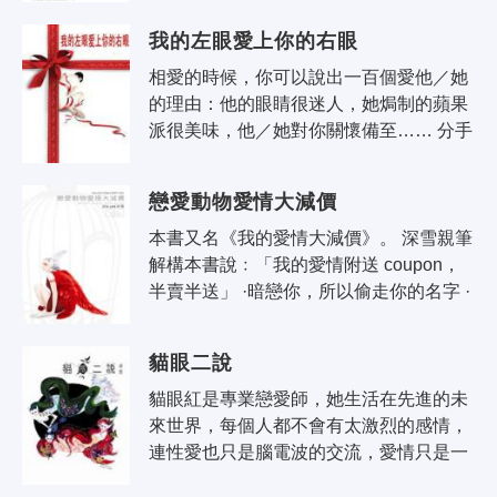
音韻曼妙如戀人的..
我的左眼愛上你的右眼
相愛的時候，你可以說出一百個愛他／她
的理由：他的眼睛很迷人，她焗制的蘋果
派很美味，他／她對你關懷備至…… 分手
的時候，你也可以找著一百個不愛他／她
的理由：他的眼睛教人討厭，她焗..
戀愛動物愛情大減價
本書又名《我的愛情大減價》。 深雪親筆
解構本書說﹕「我的愛情附送 coupon，
半賣半送」 ·暗戀你，所以偷走你的名字 ·
火鍋配料內有指頭 ·吃下照片便能懷孕 ·愛
上她..
貓眼二說
貓眼紅是專業戀愛師，她生活在先進的未
來世界，每個人都不會有太激烈的感情，
連性愛也只是腦電波的交流，愛情只是一
門「生意」。貓眼紅雖然以戀愛師為職