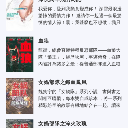
我愛你，愛到我願意變成你！ 深雪最浪漫
驚悚的愛情力作！ 邀請你一起過一個最驚
悚的情人節！晨：我甚麼也不想做，我只
想好好的去寫一篇周記，以及好好的愛
你，請原諒我，我只是一名..
血狼
龍衛，總參直屬特種反恐部隊——血狼大
隊「狼王」，經歷坎坷，事迹傳奇，在隊
內被評為諸多之最：從普通部隊進入血狼
大隊用時最短的特種兵、從進入血狼大隊
到博得「狼王」稱號用時最短的特種
女媧部隊之鐵血鳳凰
兵、..
魏笑宇的「女媧隊」系列小說，書與書之
間相互聯繫，每本雙自成珍本 ，將一系列
精彩紛呈的故事有機地結合在一起。讀來
讓人拍案叫絕，不忍掩卷。 近幾年來，魏
笑宇始終在軍事題材小說領域..
女媧部隊之淬火玫瑰