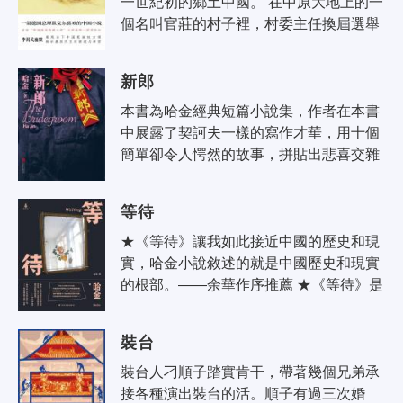
一世紀初的鄉土中國。 在中原大地上的一
個名叫官莊的村子裡，村委主任換屆選舉
即將舉行，現村委主任孔繁花謀求連任。
孔繁花是溴水縣惟一的女村委主..
新郎
本書為哈金經典短篇小說集，作者在本書
中展露了契訶夫一樣的寫作才華，用十個
簡單卻令人愕然的故事，拼貼出悲喜交雜
的社會圖景，有趣好看，耐人尋味。書中
多篇小說曾在不同年度獲得「美國年度..
等待
★《等待》讓我如此接近中國的歷史和現
實，哈金小說敘述的就是中國歷史和現實
的根部。——余華作序推薦 ★《等待》是
一本完美無缺的小說。—— 美國「筆會/
福克納小說獎」評委 ★全球20多..
裝台
裝台人刁順子踏實肯干，帶著幾個兄弟承
接各種演出裝台的活。順子有過三次婚