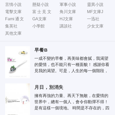
言情小說
懸疑小說
軍事小說
靈異小說
電擊文庫
富士見文
角川文庫
MF文庫J
庫
Fami通文
GA文庫
HJ文庫
一迅社
庫
集英社
小學館
講談社
少女文庫
其他文庫
早餐B
一成不變的早餐，再美味都會膩，我渴望
的愛情，也不能只有一種面貌！ 感謝你看
見我的渴望。可是，人生的每一個階段，
都該有一份不同的早餐。不是虛榮，不是
放任。而是，我太了解自己要些..
月日，別消失
擁有再強的力量、再天下無敵，在愛情的
世界中，總有一個人，會令你動彈不得！ 
是有這樣一個境地。 時間是不存在的，四
季共聚一起。 永恆的青春吊在蘋果樹上，