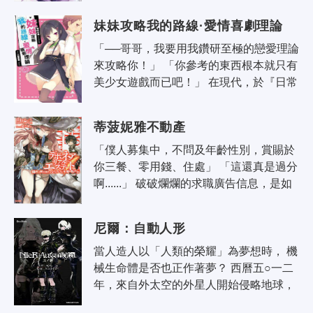
天遇到一柱上級精靈虎子。欣賞這柱精
妹妹攻略我的路線·愛情喜劇理論
靈..
「──哥哥，我要用我鑽研至極的戀愛理論
來攻略你！」 「你參考的東西根本就只有
美少女遊戲而已吧！」 在現代，於『日常
假想空間』里透過虛擬替身互動交流的娛
樂開始風行。 現實中過著拘束高..
蒂菠妮雅不動產
「僕人募集中，不問及年齡性別，賞賜於
你三餐、零用錢、住處」 「這還真是過分
啊......」 破破爛爛的求職廣告信息，是如
此敘述的。 曾經擁有【雙劍之惡狼】此異
名的勒溫，由於一些隱情現在..
尼爾：自動人形
當人造人以「人類的榮耀」為夢想時， 機
械生命體是否也正作著夢？ 西曆五○一二
年，來自外太空的外星人開始侵略地球，
人類文明在外星人的兵器「機械生物」手