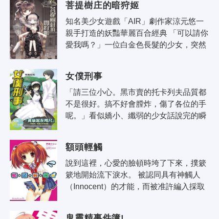
菩提樹庄的暗狩姬
知名美少女遊戲「AIR」劇作家涼元悠一
親手打造的妖豔華麗百合經典 「可以請你
愛我嗎？」一位白金色長髮的少女，突然
出現在女高中生白河惠那的面前。 名為
「芙蕾亞」的年幼公主，是菩提樹庄..
女僕刑事
「請三位小心。黑市賣的托卡列夫品質都
不是很好。搞不好會膛炸，傷了各位的手
呢。」看似嬌小、纖弱的少女話說完的瞬
間，侵入宅第的３位男子隨即就被擊中了
要害，橫躺在地板上。現場只剩下一個..
額頭輕觸
說到這裡，心愛的臉頓時垮了下來，撲簌
簌地開始流下淚水。 被認同具有神觸人
（Innocent）的才能，而被准許編入採取
全校住宿制『泉命女子學園』的真心妹妹·
心愛。 雖然是個愛哭鬼，但是只要..
鬼靈精事件簿!