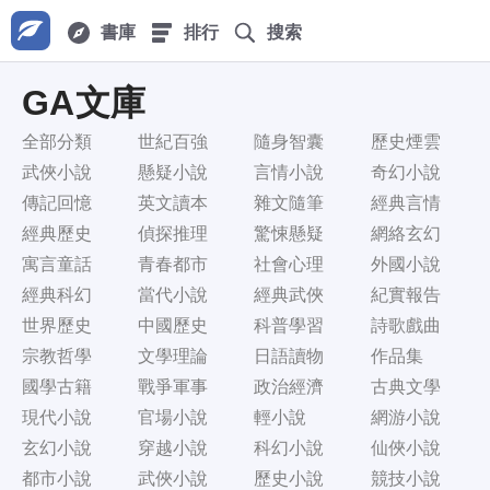
書庫
排行
搜索
GA文庫
全部分類
世紀百強
隨身智囊
歷史煙雲
武俠小說
懸疑小說
言情小說
奇幻小說
傳記回憶
英文讀本
雜文隨筆
經典言情
經典歷史
偵探推理
驚悚懸疑
網絡玄幻
寓言童話
青春都市
社會心理
外國小說
經典科幻
當代小說
經典武俠
紀實報告
世界歷史
中國歷史
科普學習
詩歌戲曲
宗教哲學
文學理論
日語讀物
作品集
國學古籍
戰爭軍事
政治經濟
古典文學
現代小說
官場小說
輕小說
網游小說
玄幻小說
穿越小說
科幻小說
仙俠小說
都市小說
武俠小說
歷史小說
競技小說