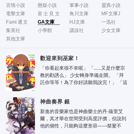
言情小說
懸疑小說
軍事小說
靈異小說
電擊文庫
富士見文
角川文庫
MF文庫J
庫
Fami通文
GA文庫
HJ文庫
一迅社
庫
集英社
小學館
講談社
少女文庫
其他文庫
歡迎來到巫家！
「你看起來很不幸呢」 「......又是什麼宗
教的勸誘么」 少女轉身準備走開。 「拜
託你等等！為了你好請聽我說完！」 「這
還不是宗教嗎！你到底是幹什麼的
啊！？」 「我叫巫遍......是個變..
神曲奏界 銀
新進的音樂家也是神曲樂士的丹·薩里艾
爾，其才華在世間受到高度評價，但說到
他的個性，只能夠這麼形容——桀驁不
馴、目中無人、唯我獨尊。 那樣的他有一