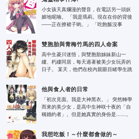
小女孩天真爛漫的聲音，在電話另一頭妖
媚地呢喃。 「我是瑪莉。現在在你的背後
——正在撩裙子喲。」 「吃飽飯沒事
幹!？」 都市傳說與不可思議的怪異事
件。秘密取締這些害人現象的高中生退
雙胞胎與青梅竹馬的四人命案
魔..
高中生菱川迷悟，與雙胞胎姊妹新山一
縷、朽縷同居，每天過著被美少女玩弄的
日子。 某天，他們在校內親眼目睹學生跳
樓自殺。事後一縷竟然說她看見了推落學
生的犯人，三人因此與這起自殺事件扯..
他與食人者的日常
「初次見面。我是大神黑衣。」 突然轉學
而來的美少女，是高中生神咲十夜的「自
稱婚約者」。但是她真實的身份是……。 
『每月一次，我要吃人。這就是你與我的
契約。』 快要被殺掉的十夜為了獲..
我想吃飯！～什麼都會做的～