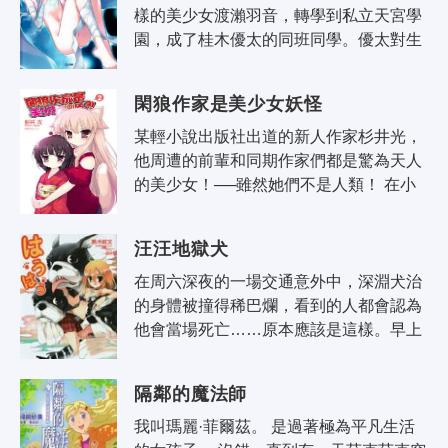
樣的美少女渡瀨羽音，轉學到私立天宮學
園，成了桂木優太的同班同學。優太對生
活毫無熱情，總是選擇避開人群，但卻莫
名地被羽音吸引。初相遇時，兩人之間
閑狼作家是美少女妖怪
發..
某輕小說出版社出道的新人作家杉井光，
他周遭的前輩和同期作家們都是驚為天人
的美少女！──雖然她們不是人類！ 在小
光棲身的公寓里，飯綱和小翼──一個是熱
中股票、柏青哥的不良狼；一個則是想..
汪汪地獄犬
在周六深夜的一場交通意外中，深淵犬治
的身體被撞得稀巴爛，看到的人都會認為
他會當場死亡……原本應該是這樣。早上
一醒來，在他床邊的是一頭金髮的少女
「啾咪」。而他的右手，已經變成了一隻
隔鄰的魔法師
三..
我叫瑪麗·菲爾茲。 是過著極為平凡生活