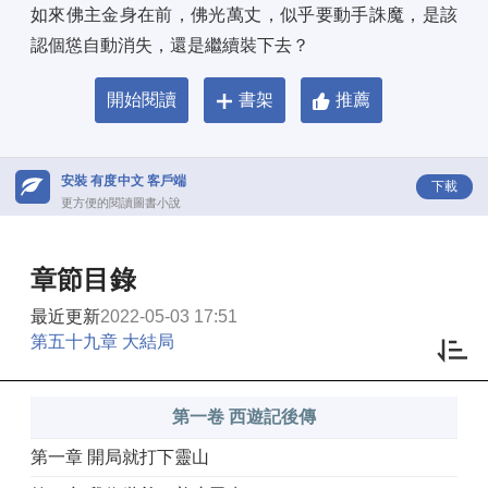
如來佛主金身在前，佛光萬丈，似乎要動手誅魔，是該
認個慫自動消失，還是繼續裝下去？
開始閱讀
書架
推薦
安裝 有度中文 客戶端
下載
更方便的閱讀圖書小說
章節目錄
最近更新
2022-05-03 17:51
第五十九章 大結局
第一卷 西遊記後傳
第一章 開局就打下靈山