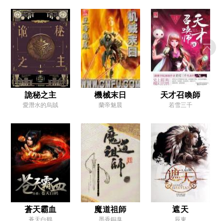
第十五章 金蓮到手，無天氣魄
第十六章 前途未卜，蓮花情緣
第十七章 你我畢竟師徒一場
第十八章 無天世尊，嫌疑人觀音
第十九章 出家人不打誑語
第二十章 舍利靈童，兩寶度魔劫
詭秘之主
機械末日
天才召喚師
愛潛水的烏賊
蘭帝魅晨
若雪三千
第二十一章 當世第一的無敵心
第二十二章 孔雀大明王，五色神光
第二十三章 區區一個三壇海會大神
第二十四章 觀音？我認識，那是我朋友
第二十五章 錯的不是她，是世界
第二十六章 凡間眾生，已經苦太久了
蒼天霸血
魔道祖師
遮天
第二十七章 山精野怪，見識有限
蒼天白鶴
墨香銅臭
辰東