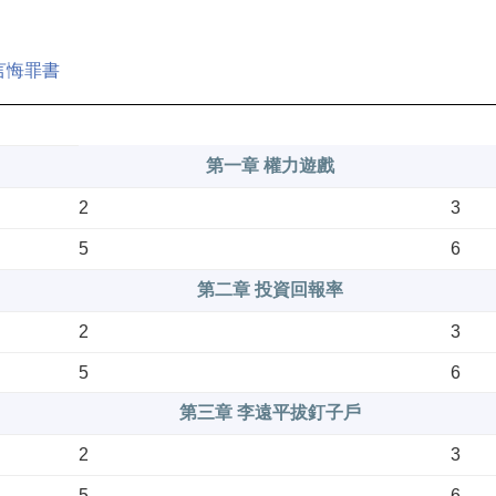
言悔罪書
第一章 權力遊戲
2
3
5
6
第二章 投資回報率
2
3
5
6
第三章 李遠平拔釘子戶
2
3
5
6