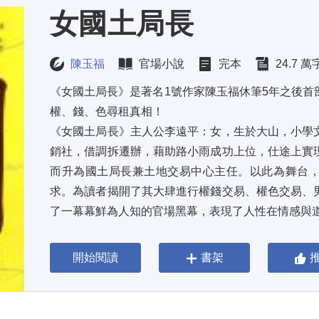
女國土局長
陳玉福
官場小說
完本
24.7 萬
《女國土局長》是著名1號作家陳玉福休筆5年之後首
權、錢、色尋租真相！ 
《女國土局長》主人公李遠平：女，生於大山，小學
銷社，借調拆遷辦，藉助路小雨成功上位，仕途上實
而升為國土局長兼土地交易中心主任。以此為舞台
求。為讀者揭開了其大肆進行權錢交易、權色交易、
了一幕幕鮮為人知的官場黑幕，表現了人性在情感與道德
開始閱讀
書架