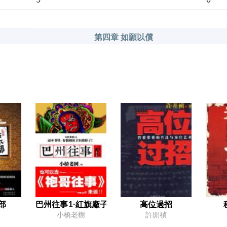
第四章 如願以償
2
3
5
第五章 虛位以待
2
3
5
第六章 「賺錢」遊戲
2
3
5
6
部
巴州往事1·紅旗廠子弟
高位過招
小橋老樹
許開禎
第七章 刀光劍影