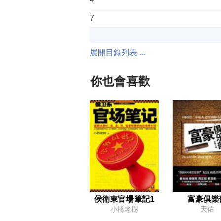
7
展開目錄列表 ...
1
4
你也會喜歡
1
4
1
4
侯衛東官場筆記1
富豪俱樂
7
小橋老樹
天佑