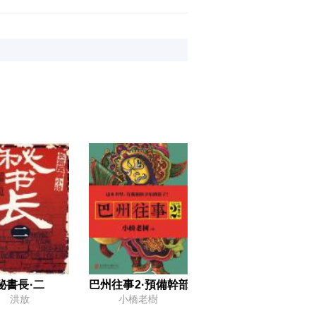
秘書長·二
巴州往事2·預備幹部
洪放
小橋老樹