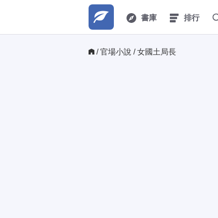
書庫
排行
/ 
官場小說
/ 女國土局長