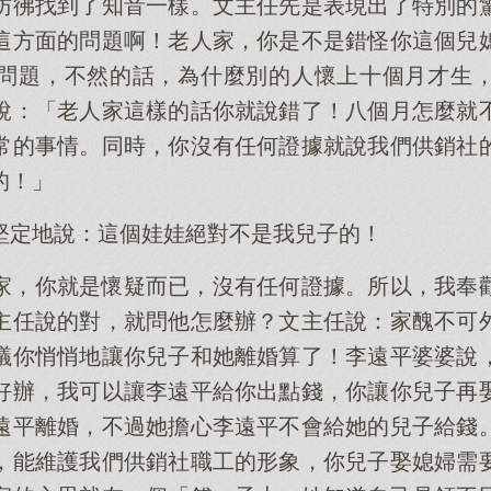
彷彿找到了知音一樣。文主任先是表現出了特別的
這方面的問題啊！老人家，你是不是錯怪你這個兒
問題，不然的話，為什麼別的人懷上十個月才生
說：「老人家這樣的話你就說錯了！八個月怎麼就
常的事情。同時，你沒有任何證據就說我們供銷社
的！」
堅定地說：這個娃娃絕對不是我兒子的！
家，你就是懷疑而已，沒有任何證據。所以，我奉
主任說的對，就問他怎麼辦？文主任說：家醜不可
議你悄悄地讓你兒子和她離婚算了！李遠平婆婆說
好辦，我可以讓李遠平給你出點錢，你讓你兒子再
遠平離婚，不過她擔心李遠平不會給她的兒子給錢
，能維護我們供銷社職工的形象，你兒子娶媳婦需