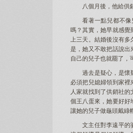
八個月後，他給供
看著一點兒都不像
嗎？其實，她早就感覺
上三天。結婚後沒有多
是，她又不敢把話說出
自己的兒子也就罷了，
過去是疑心，是懷
必須把兒媳婦領到家裡
人家就找到了供銷社的
個王八蛋來，她要好好
讓她的兒子做龜頭戴綠
文主任對李遠平的