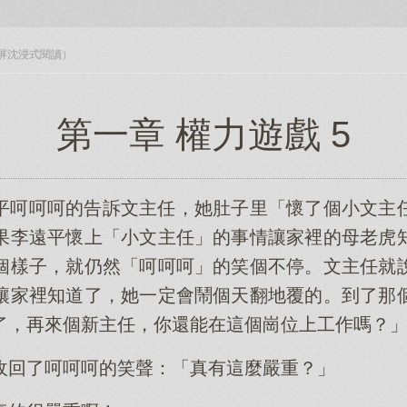
入全屏沈浸式閱讀）
第一章 權力遊戲 5
平呵呵呵的告訴文主任，她肚子里「懷了個小文主
果李遠平懷上「小文主任」的事情讓家裡的母老虎
個樣子，就仍然「呵呵呵」的笑個不停。文主任就
讓家裡知道了，她一定會鬧個天翻地覆的。到了那
了，再來個新主任，你還能在這個崗位上工作嗎？
收回了呵呵呵的笑聲：「真有這麼嚴重？」