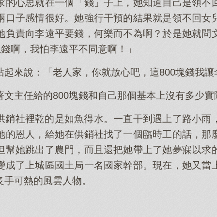
家的心思就在一個「錢」子上，她知道自己是領不
兩口子感情很好。她強行干預的結果就是領不回女
她負責向李遠平要錢，何樂而不為啊？於是她就問
塊錢啊，我怕李遠平不同意啊！」
站起來說：「老人家，你就放心吧，這800塊錢我讓
著文主任給的800塊錢和自己那個基本上沒有多少
供銷社裡乾的是如魚得水。一直干到遇上了路小雨
她的恩人，給她在供銷社找了一個臨時工的話，那
但幫她跳出了農門，而且還把她帶上了她夢寐以求
變成了上城區國土局一名國家幹部。現在，她又當
炙手可熱的風雲人物。