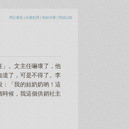
標記書簽
|
給書點贊
|
報錯求書
|
閱讀記錄
任」。文主任嚇壞了，他
知道了，可是不得了。李
說：「我的姑奶奶喲！這
個時候，我這個供銷社主
」