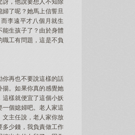
驚訝，他說要想人不知除
媳婦了呢？她馬上信誓旦
，而李遠平才八個月就生
不能生孩子了？由於身體
的職工有問題，這是不負
勸你再也不要說這樣的話
外揚。如果你真的感覺她
，這樣就便宜了這個小妖
娶一個媳婦吧。老人家這
。文主任說，老人家你放
要多少錢，我負責做工作