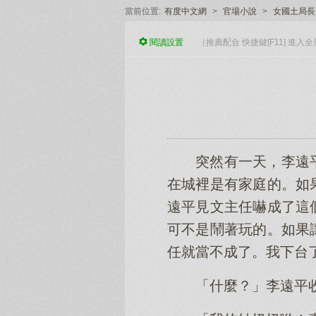
當前位置:
有度中文網
>
官場小說
>
女國土局長
閱讀
設置
（推薦配合 快捷鍵[F11] 進
突然有一天，李遠
在城裡是有家庭的。如
遠平見文主任嚇成了這
可不是鬧著玩的。如果
任就當不成了。我下台
「什麼？」李遠平