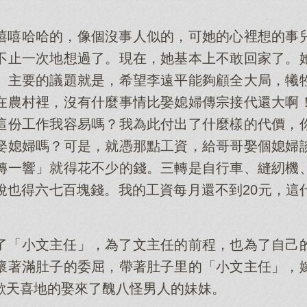
嘻嘻哈哈的，像個沒事人似的，可她的心裡想的事
不止一次地想過了。現在，她基本上不敢回家了。
。主要的議題就是，希望李遠平能夠顧全大局，犧
在農村裡，沒有什麼事情比娶媳婦傳宗接代還大啊
這份工作我容易嗎？我為此付出了什麼樣的代價，
娶媳婦嗎？可是，就憑那點工資，給哥哥娶個媳婦
轉一響」就得花不少的錢。三轉是自行車、縫紉機
說也得六七百塊錢。我的工資每月還不到20元，這
了「小文主任」，為了文主任的前程，也為了自己
懷著滿肚子的委屈，帶著肚子里的「小文主任」，
歡天喜地的娶來了醜八怪男人的妹妹。