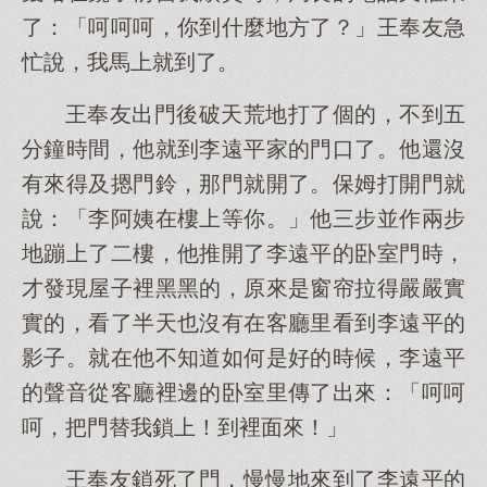
了：「呵呵呵，你到什麼地方了？」王奉友急
忙說，我馬上就到了。
王奉友出門後破天荒地打了個的，不到五
分鐘時間，他就到李遠平家的門口了。他還沒
有來得及摁門鈴，那門就開了。保姆打開門就
說：「李阿姨在樓上等你。」他三步並作兩步
地蹦上了二樓，他推開了李遠平的卧室門時，
才發現屋子裡黑黑的，原來是窗帘拉得嚴嚴實
實的，看了半天也沒有在客廳里看到李遠平的
影子。就在他不知道如何是好的時候，李遠平
的聲音從客廳裡邊的卧室里傳了出來：「呵呵
呵，把門替我鎖上！到裡面來！」
王奉友鎖死了門，慢慢地來到了李遠平的