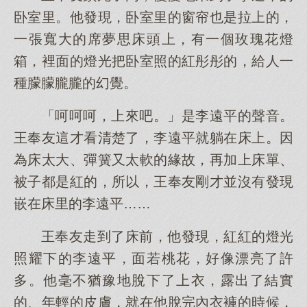
卧室里。他發現，卧室里的窗帘也是拉上的，
一張寬大的席夢思床頭上，有一個玫瑰花燈
箱，裡面的燈光把卧室照的紅彤彤的，給人一
種朦朦朧朧的幻覺。
「呵呵呵，上來吧。」是李遠平的聲音。
王奉友這才看清楚了，李遠平就躺在床上。因
為床太大、彈簧又太軟的緣故，再加上床單、
被子都是紅的，所以，王奉友剛才並沒有發現
嵌在床里的李遠平……
王奉友走到了床前，他發現，紅紅的燈光
照耀下的李遠平，面若桃花，好像漂亮了許
多。他毫不猶豫地脫下了上衣，露出了結實
的、年輕的皮膚，就在他脫完內衣褲的時候，