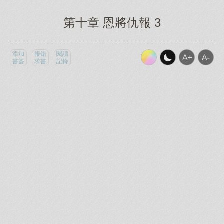
第十章 恩將仇報 3
添加
報錯
閱讀
書簽
求書
記錄