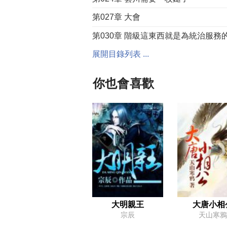
第027章 大會
第030章 階級這東西就是為統治服務
展開目錄列表 ...
第033章 沒上過學的下場
第036章 搓澡的二次元運用
你也會喜歡
第039章 當我的兄弟吧！
第042章 論見多識廣的恐怖性
第045章 野性難馴
第048章 西陵國的古今嬗變
第051章 魔鬼是真的存在啊！
第054章 地縫裡的村莊
第057章 見面不如聞名
大明親王
大唐小相
宗辰
天山寒鴉
第060章 量變誘發質變