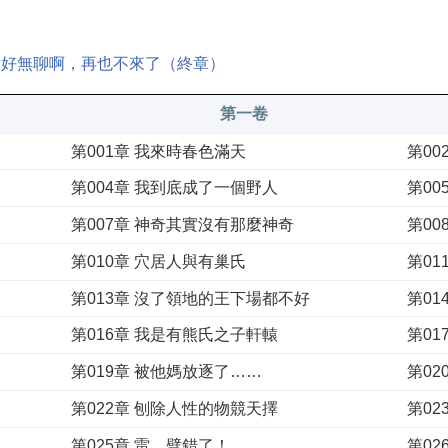
章 好無聊啊，再也不來了（終章）
第一卷
第001章 我來時春色滿天
第0
第004章 我到底成了一個野人
第0
第007章 神奇其實沒有那麼神奇
第0
第010章 穴居人與有巢氏
第0
第013章 沒了領地的王下場都不好
第0
第016章 我是有熊氏之子軒轅
第0
第019章 被他媽放逐了……
第02
第022章 刨除人性的物競天擇
第02
第025章 雷，劈錯了！
第0