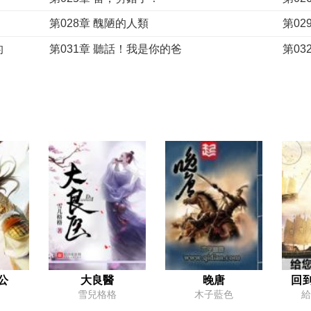
第028章 醜陋的人類
第02
的
第031章 聽話！我是你的爸
第0
第034章 這才是生活
第03
第037章 殺戮不是最好的選項
第0
第040章 智慧為神
第0
第043章 令人難以接受的貨物
第0
第046章 原始人的大道理
第04
第049章 天生的杠精
第05
第052章 黃帝曰：食人者，死！
第05
第055章 神話的由來！
第0
第058章 人，只能靠自己
第0
公
大良醫
晚唐
回
雪兒格格
木子藍色
給
第061章 我是一個公平的人
第06