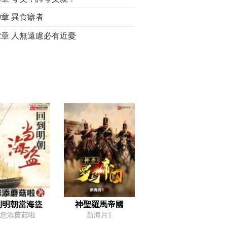
9章 異食癖者
32章 人無遠慮必有近憂
5章 星垂大野
38章 享受我的勞動果實
41章 呆萌的人，惡毒的計
44章 美好的東西總是令人難以忘懷的
7章 新看法，新認知
0章 一個都不能少
3章 你不要跑！！
56章 原始版的合縱連橫
59章 現實的令人傷感的世界
到明朝當海盜
神聖羅馬帝國
您添蘑菇啦
新海月1
2章 青銅鼎