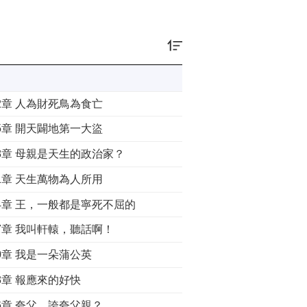
02章 人為財死鳥為食亡
05章 開天闢地第一大盜
08章 母親是天生的政治家？
11章 天生萬物為人所用
14章 王，一般都是寧死不屈的
17章 我叫軒轅，聽話啊！
0章 我是一朵蒲公英
3章 報應來的好快
26章 夸父，誇夸父親？