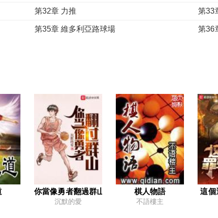
第32章 力推
第33
第35章 維多利亞路球場
第3
第38章 胡蘿蔔加大棒
第39
第41章 老霍蘭
第42
第44章 擊垮禾京（上）
第4
第47章 向著英丙聯賽
第48
第50章 來來往往
第51
第53章 第一次的相遇
第54
第56章 英丙聯賽
第57
第59章 驚人
第60
第62章 硬茬
第63
道
你當像勇者翻過群山
棋人物語
這個
沉默的愛
不語樓主
第65章 德比
第66