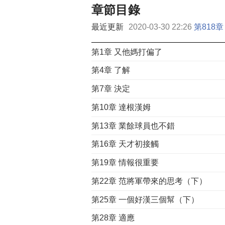
章節目錄
最近更新
2020-03-30 22:26
第818章
第1章 又他媽打偏了
第4章 了解
第7章 決定
第10章 達根漢姆
第13章 業餘球員也不錯
第16章 天才初接觸
第19章 情報很重要
第22章 范將軍帶來的思考（下）
第25章 一個好漢三個幫（下）
第28章 適應