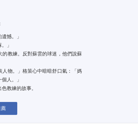
字
遺憾。」 
。」 
大的教練。反對蘇雲的球迷，他們說蘇
表人物。」格策心中暗暗舒口氣：「媽
個人。」 
出色教練的故事。
推薦