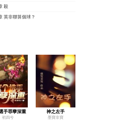
章 殺
6章 英非聯算個球？
章 士氣的作用
章 關鍵比賽
5章 擊垮禾京（下）
章 歡呼
章 好球員不少
章 首次合作
章 下馬威
章 自信心
章 帥才
選手罪孽深重
神之左手
初四兮
墨寶非寶
章 米爾沃爾