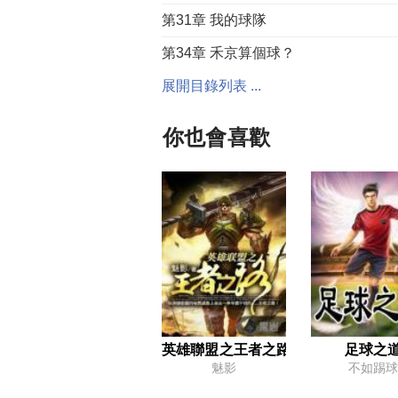
第31章 我的球隊
第34章 禾京算個球？
第37章 春節
展開目錄列表 ...
第40章 高速馳騁
你也會喜歡
第43章 賽季結束
第46章 溫布利球場
第49章 祝賀
第52章 租借
第55章 賽季前的訓練
第58章 勝利
第61章 聯賽杯
英雄聯盟之王者之路
足球之
魅影
不如踢球
第64章 遊刃有餘