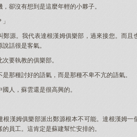
機，卻沒有想到是這麼年輕的小夥子。
？」
叫鄭源。我代表達根漢姆俱樂部，過來接您。而且
源說話很是客氣。
此次要執教的俱樂部。
不是那種討好的語氣，而是那種不卑不亢的語氣。
中國人，蘇雲還是很高興的。
達根漢姆俱樂部派出鄭源根本不可能。達根漢姆一
樣的員工。這肯定是蘇建幫忙安排的。