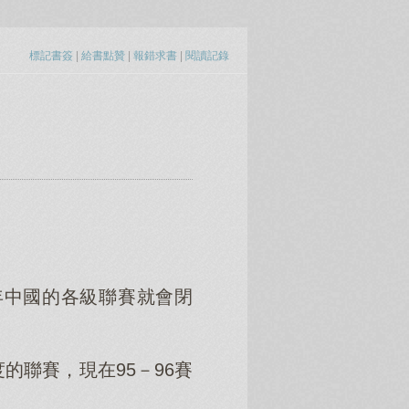
標記書簽
|
給書點贊
|
報錯求書
|
閱讀記錄
年中國的各級聯賽就會閉
聯賽，現在95－96賽