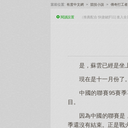
當前位置:
有度中文網
>
競技小說
>
傳奇打工者
閱讀
設置
（推薦配合 快捷鍵[F11] 進
是，蘇雲已經是坐
現在是十一月份了
中國的聯賽95賽
目。
因為中國的聯賽是
季還沒有結束。正是戰