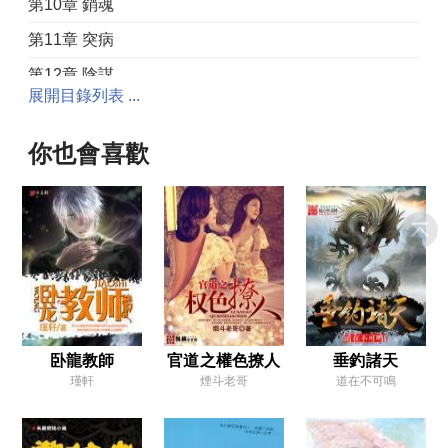
第10章 銷魂
第11章 突病
第12章 陰謀
展開目錄列表 ...
第13章 詭計
第14章 假日
你也會喜歡
第15章 霸王
第16章 秒殺
第17章 幫會
第18章 籌備
第19章 槍火
第20章 百萬
卧龍教師
官道之權色撩人
垂釣諸天
瑾軒
煙斗老哥
道在不可鳴
第21章 路途
第22章 麻五