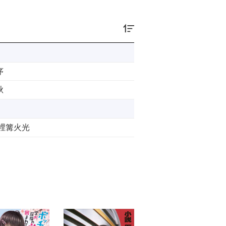
序
秋
暗裡篝火光