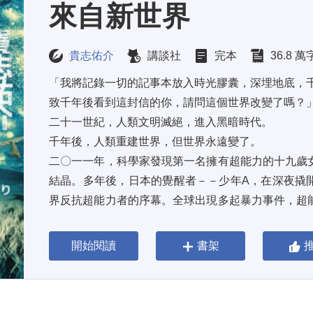
來自新世界
貴志佑介
講談社
完本
36.8 萬
「我將記錄一切的記事本放入時光膠囊，深埋地底，千
致千年後看到這封信的你，請問這個世界改變了嗎？」
二十一世紀，人類文明滅絕，進入黑暗時代。 
千年後，人類重建世界，但世界永遠變了。 
二〇一一年，科學家發現第一名擁有超能力的十九歲
結晶。多年後，日本的覺醒者－－少年A，在深夜撬
界反抗超能力者的序幕。全球出現多起暴力事件，超
國內戰引爆全球戰爭。人類自相殘殺，文明正式毀滅，進
開始閱讀
書架