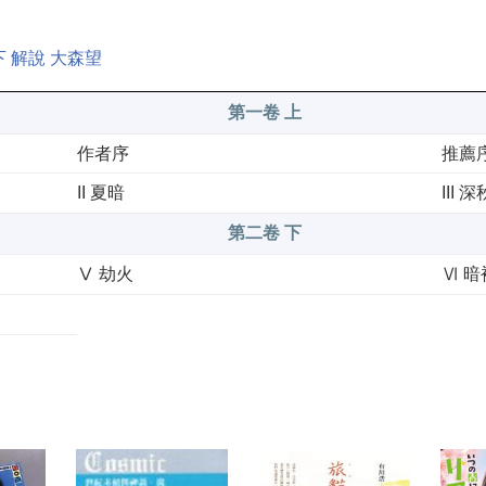
下 解說 大森望
第一卷 上
作者序
推薦
II 夏暗
III 深
第二卷 下
Ⅴ 劫火
Ⅵ 