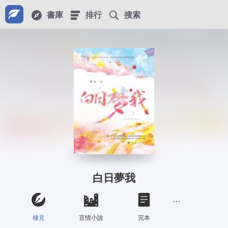
書庫
排行
搜索
白日夢我
棲見
言情小說
完本