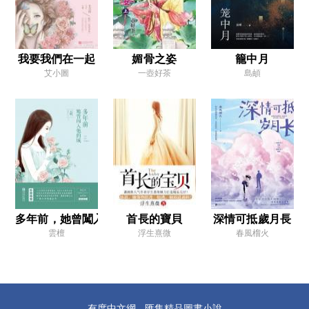
第十九章
第二十章
第二十一章
我要我們在一起
媚骨之姿
籠中月
艾小圖
一壺好茶
島頔
第二十二章
第二十三章
第二十四章
第二十五章
第二十六章
第二十七章
第二十八章
多年前，她曾闖入他的城
首長的寶貝
深情可抵歲月長
雲檀
浮生熹微
春風榴火
第二十九章
第三十章
第三十一章
有度中文網 - 匯集精品圖書小說