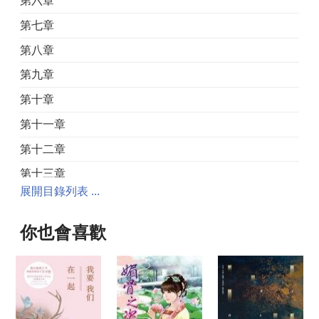
第六章
第七章
第八章
第九章
第十章
第十一章
第十二章
第十三章
展開目錄列表 ...
第十四章
第十五章
你也會喜歡
第十六章
第十七章
第十八章