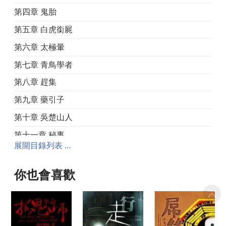
第四章 鬼胎
第五章 白虎銜屍
第六章 太極暈
第七章 青鳥學者
第八章 趕集
第九章 藥引子
第十章 吳楚山人
第十一章 秘事
展開目錄列表 ...
第十二章 雷擊騎馬布
第十三章 蘭兒
你也會喜歡
第十四章 神醫
第十五章 血盆照鏡
第十六章 亂墳崗