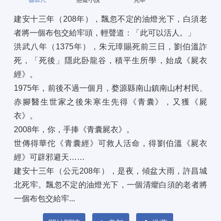
魯班尺
懸疑小說
完本
建安十三年（208年），飄忽不定的油燈光下，白須老
者將一個布包交給牢頭，輕聲道：「此可以活人。」 
洪武八年（1375年），朱元璋賜死前三日，劉伯溫詐
死，「死後」隱此卧龍谷，積平生所學，始成《屍衣
經》。 
1975年，前後不過一個月，婺源縣南山鎮南山村村民、
赤腳醫生世家之後朱寒生先得《青囊》，又獲《屍
衣》。 
2008年，你，手捧《青囊屍衣》。 
世傳得華佗《青囊經》可救人活命，得劉伯溫《屍衣
經》可辟邪避天…… 
建安十三年（公元208年），是夜，傾盆大雨，許昌城
北死牢。飄忽不定的油燈光下，一個清癯白須的老者將
一個布包交給牢...