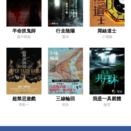
第十七章 鬼嬰
第十八章 月夜古槐
第十九章 卧龍谷
半命抓鬼師
行走陰陽
屌絲道士
風中顆粒
蕭何
小飛鵝
第二十章 探谷
第二十一章 守陵人
第二十二章 青田之約
第二十三章 解穴
第二十四章 紅眼陰蝠
第二十五章 大白繭
超禁忌遊戲
三線輪回
我是一具屍體
第二十六章 王婆婆
寧航一
尾魚
楊雲
第二十七章 信物
第二十八章 履約
第二十九章 假經