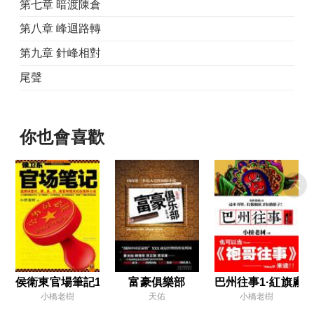
第七章 暗渡陳倉
第八章 峰迴路轉
第九章 針峰相對
尾聲
你也會喜歡
侯衛東官場筆記1
富豪俱樂部
巴州往事1·紅旗廠
小橋老樹
天佑
小橋老樹