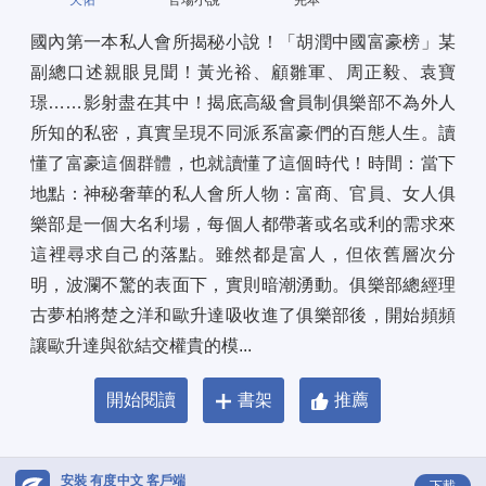
天佑
官場小說
完本
國內第一本私人會所揭秘小說！「胡潤中國富豪榜」某
副總口述親眼見聞！黃光裕、顧雛軍、周正毅、袁寶
璟……影射盡在其中！揭底高級會員制俱樂部不為外人
所知的私密，真實呈現不同派系富豪們的百態人生。讀
懂了富豪這個群體，也就讀懂了這個時代！時間：當下
地點：神秘奢華的私人會所人物：富商、官員、女人俱
樂部是一個大名利場，每個人都帶著或名或利的需求來
這裡尋求自己的落點。雖然都是富人，但依舊層次分
明，波瀾不驚的表面下，實則暗潮湧動。俱樂部總經理
古夢柏將楚之洋和歐升達吸收進了俱樂部後，開始頻頻
讓歐升達與欲結交權貴的模...
開始閱讀
書架
推薦
安裝 有度中文 客戶端
下載