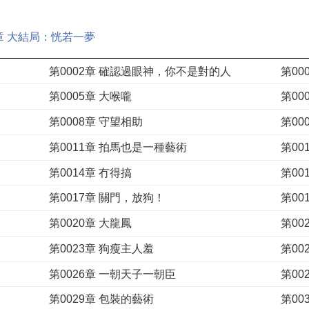
9章 大結局：恍若一夢
第0002章 確認過眼神，你不是對的人
第0
第0005章 大喉嚨
第00
第0008章 守望相助
第00
第0011章 拍馬也是一種藝術
第00
第0014章 冇得搞
第00
第0017章 關門，放狗！
第00
第0020章 大龍鳳
第00
第0023章 狗瘦主人羞
第0
第0026章 一朝天子一朝臣
第00
第0029章 包裝的藝術
第0