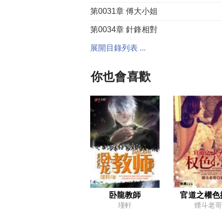
第0031章 傅大小姐
第0034章 針鋒相對
第0037章 收購
展開目錄列表 ...
第0040章 夜戰八方
你也會喜歡
第0043章 得償所願
第0046章 耀武揚威
第0049章 登門討債
第0052章 此處不留爺，自有留爺處
第0055章 如果你是我的傳說
第0058章 大豬蹄子
第0061章 再定小目標
卧龍教師
官道之權色
瑾軒
煙斗老哥
第0064章 高級人士