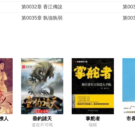
第0032章 香江傳說
第00
第0035章 孰強孰弱
第00
第0038章 利劍
第00
第0041章 死蛇爛鱔
第00
第0044章 兌現承諾
第00
第0047章 我最鐘意做狗
第00
第0050章 欠債還錢
第0
第0053章 搬家
第00
第0056章 情竇初開
第00
第0059章 出人頭地
第00
第0062章 騷操作
第00
撩人
垂釣諸天
掌舵者
市
道在不可鳴
瑞根
第0065章 免費攻略
第00