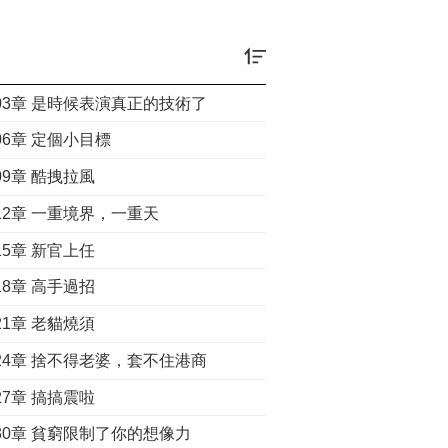
003章 是時候表演真正的技術了
06章 定個小目標
09章 酷拽拉風
12章 一重境界，一重天
15章 新官上任
18章 高手過招
21章 老貓燒須
024章 捨不得老婆，套不住港商
27章 搞搞震啦
030章 貧窮限制了你的想像力