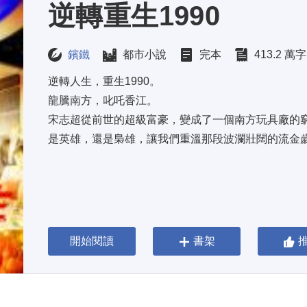
逆轉重生1990
鑌鐵
都市小說
完本
413.2 萬字
逆轉人生，重生1990。 
龍騰南方，叱吒香江。 
宋志超從前世的超級富豪，變成了一個南方玩具廠的窮
是英雄，還是梟雄，讓我們重溫那段波瀾壯闊的流金
開始閱讀
書架