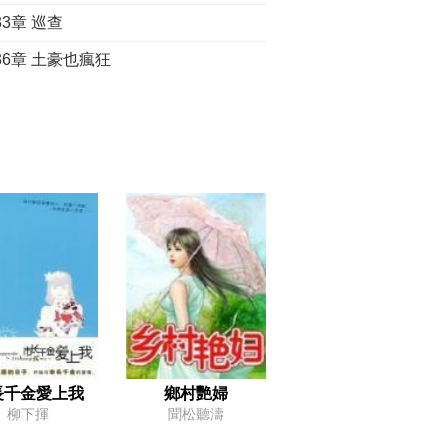
33章 巡查
36章 土豪也瘋狂
39章 踢你入水
42章 鬥氣
45章 愛才若渴
48章 不忘初心，真英雄
051章 認我做大哥，教你梳中分
54章 朱富貴的春天
57章 顏值就是正義
60章 窮鬼投胎，冇得救！
63章 招攬人才
長千金愛上我
鄉村艷婦
柳下揮
聞松聽濤
66章 重賞之下必有勇夫