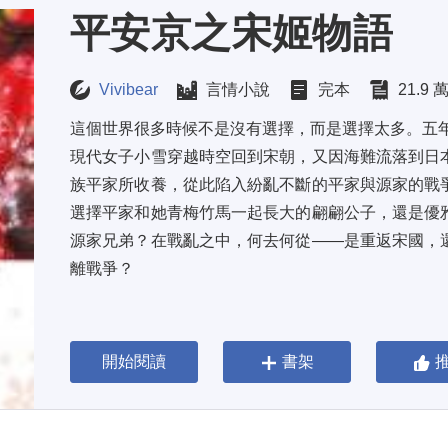
平安京之宋姬物語
Vivibear
言情小說
完本
21.9 
這個世界很多時候不是沒有選擇，而是選擇太多。五年
現代女子小雪穿越時空回到宋朝，又因海難流落到日
族平家所收養，從此陷入紛亂不斷的平家與源家的戰
選擇平家和她青梅竹馬一起長大的翩翩公子，還是優
源家兄弟？在戰亂之中，何去何從——是重返宋國，
離戰爭？
開始閱讀
書架