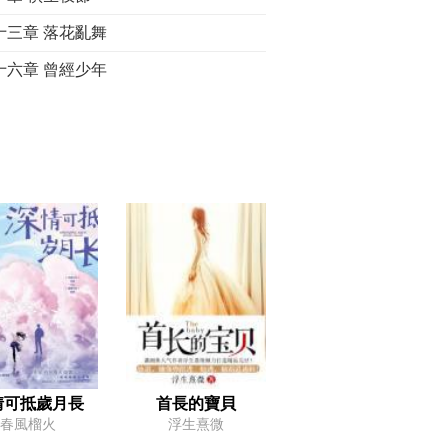
十三章 落花亂舞
十六章 曾經少年
十九章 空蟬之戀
 重衡の再世幽蓮（一）
 花吹雪
情可抵歲月長
首長的寶貝
春風榴火
浮生熹微