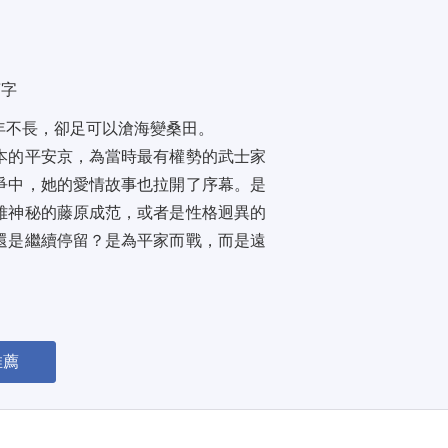
萬字
不長，卻足可以滄海變桑田。 
本的平安京，為當時最有權勢的武士家
爭中，她的愛情故事也拉開了序幕。是
雅神秘的藤原成范，或者是性格迥異的
還是繼續停留？是為平家而戰，而是遠
推薦