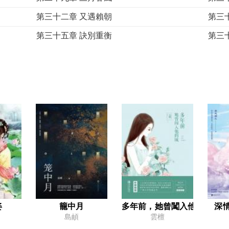
第三十二章 又遇賴朝
第三
第三十五章 訣別重衡
第三
第三十八章 暗夜星辰
第三
番外 義經之梅香飄散
番外
番外 重衡の再世幽蓮（三）
番外
姿
籠中月
多年前，她曾闖入他的城
深
島頔
雲檀