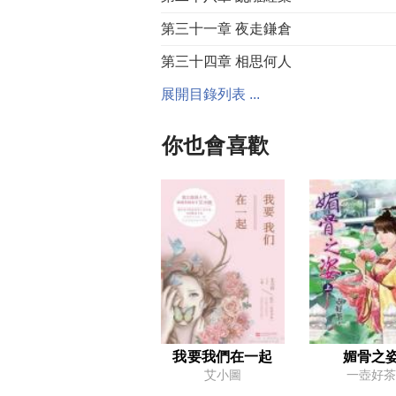
第三十一章 夜走鎌倉
第三十四章 相思何人
第三十七章 不待急風
展開目錄列表 ...
尾聲 恍然如夢
你也會喜歡
番外 重衡の再世幽蓮（二）
我要我們在一起
媚骨之
艾小圖
一壺好茶