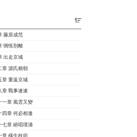
章 藤原成范
章 惆悵別離
章 出走京城
二章 源氏賴朝
五章 重返京城
八章 戰事連連
十一章 風雲又變
十四章 何必相逢
十七章 絕唱壇浦
十章 橫生枝節