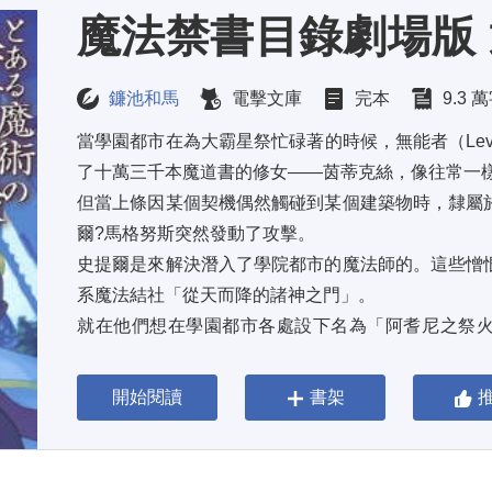
鐮池和馬
電擊文庫
完本
9.3 
當學園都市在為大霸星祭忙碌著的時候，無能者（Lev
了十萬三千本魔道書的修女——茵蒂克絲，像往常一樣
但當上條因某個契機偶然觸碰到某個建築物時，隸屬
爾?馬格努斯突然發動了攻擊。 
史提爾是來解決潛入了學院都市的魔法師的。這些憎
系魔法結社「從天而降的諸神之門」。 
就在他們想在學園都市各處設下名為「阿耆尼之祭
候，上條和史提爾鎖定了這些人的藏身處。然而，站在他
開始閱讀
書架