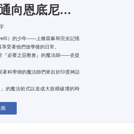
魔法禁書目錄劇場版 通向恩底尼翁之路
萬字
el0）的少年——上條當麻和完全記憶
享受著他們放學後的日常。 
於『必要之惡教會』的魔法師——史提
恨著科學側的魔法師們來自於印度神話
火」的魔法術式以造成大規模破壞的時
...
推薦