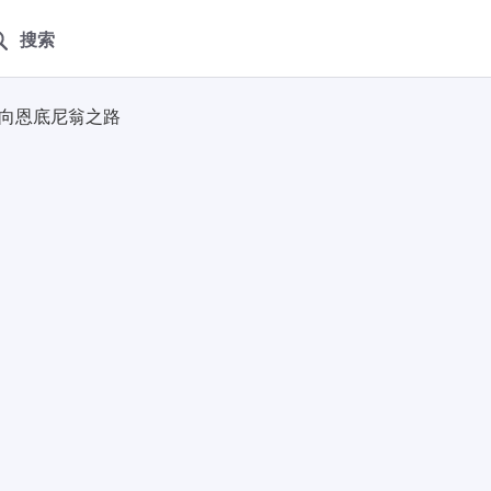
搜索
通向恩底尼翁之路