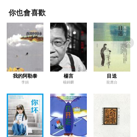
小偷
你也會喜歡
出走一回
上課吃糖
家之恨
與「深藍」下棋
關於動物的恐怖故事
練坐和練站
我的阿勒泰
楊言
目送
李娟
楊錦麟
龍應台
我設的節日
髒兮兮的腦子
討厭
小魔女和老魔女
合資小銀行