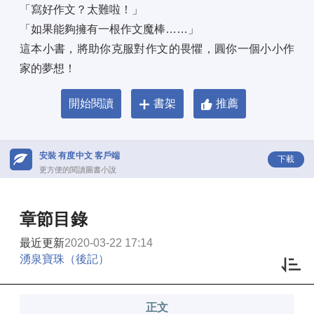
「寫好作文？太難啦！」 
「如果能夠擁有一根作文魔棒……」 
這本小書，將助你克服對作文的畏懼，圓你一個小小作
家的夢想！
開始閱讀
書架
推薦
安裝 有度中文 客戶端
下載
更方便的閱讀圖書小說
章節目錄
最近更新
2020-03-22 17:14
湧泉寶珠（後記）
正文