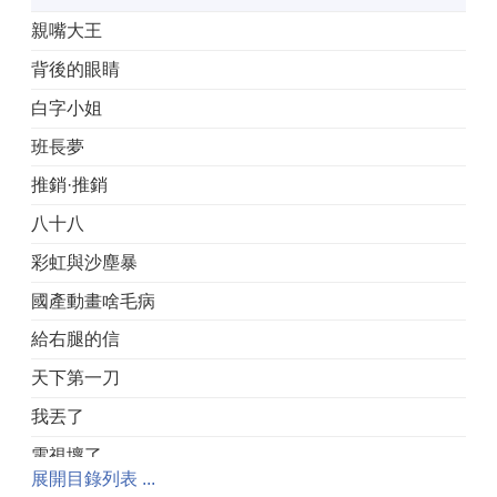
親嘴大王
背後的眼睛
白字小姐
班長夢
推銷·推銷
八十八
彩虹與沙塵暴
國產動畫啥毛病
給右腿的信
天下第一刀
我丟了
電視壞了
展開目錄列表 ...
我的課