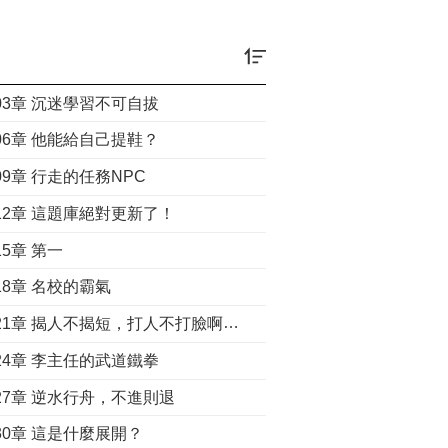
03章 沉迷學習不可自拔
06章 他能給自己提鞋？
09章 行走的任務NPC
12章 這題庫絕對更新了！
15章 第一
18章 名校的霸氣
第0021章 揭人不揭短，打人不打臉啊主任！
24章 李主任的武道鐵拳
27章 逆水行舟，不進則退
30章 這是什麼展開？