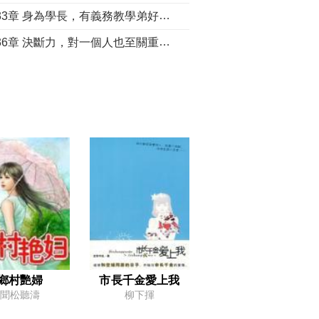
第0033章 身為學長，有義務教學弟好好做人的！
第0036章 決斷力，對一個人也至關重要！
39章 他就是冷靜不下來！
42章 又一個中招了
045章 難道你不怕遭雷劈么？
48章 這洗地果然是？
51章 真的小值得期待啊！
054章 做題，開始？他是專業的！
57章 晉級
060章 老大不是我們不給力啊！
63章 什麼情況？有毛病？
鄉村艷婦
市長千金愛上我
聞松聽濤
柳下揮
066章 自己不行，就怪對手太強？