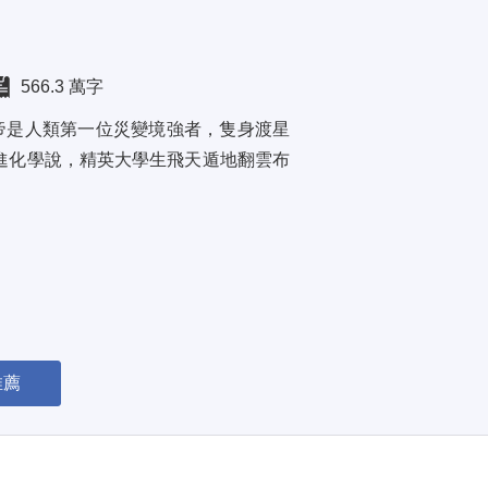
566.3 萬字
帝是人類第一位災變境強者，隻身渡星
進化學說，精英大學生飛天遁地翻雲布
推薦