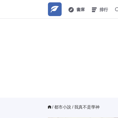
書庫
排行
/ 
都市小說
/ 我真不是學神