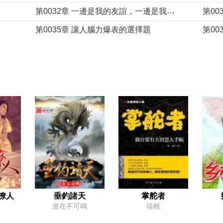
第0032章 一邊是我的友誼，一邊是我的憤怒
第0035章 讓人腦力爆表的選擇題
第0038章 放心，跑不了太遠
第00
第0041章 為什麼會是憐憫！
第00
第0044章 教授，一定是答案錯了！
第0
第0047章 都不需要吹了
第00
第0050章 該用什麼樣的題目坑人？
第00
第0053章 他們是打算不靠實力，靠顏值來參賽么？
第0
第0056章 我上都比他強！
第00
呢
第0059章 心都涼了
第0
第0062章 話題終結者
第00
撩人
垂釣諸天
掌舵者
道在不可鳴
瑞根
第0065章 怎麼辦？在線等挺急的
第0