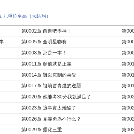
4章 九重位至高（大結局）
第0002章 前進吧學神！
第00
事
第0005章 全明星聯賽
第00
第0008章 那是一本！
第00
第0011章 顏值就是正義
第00
第0014章 難以克制的喜愛
第00
第0017章 祖墳冒青煙的逆襲
第00
第0020章 他能考30分我就滿足了
第0023章 這事實太殘酷了
第00
第0026章 見義勇為不行么？
第00
第0029章 靈化三重
第00