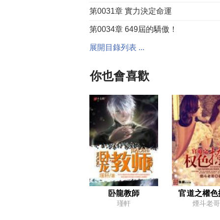
第0031章 實力決定命運
第0034章 649屆的驕傲！
第0037章 穩住，不能慌
展開目錄列表 ...
第0040章 發生了什麼事？
你也會喜歡
第0043章 撿到寶了
第0046章 這個時代什麼最重要？
第0049章 為什麼會變成這樣？
第0052章 無冕之王
第0055章 簡單選擇題
第0058章 目光不止詭異，還帶著殺氣
第0061章 兩個小弟很有眼光見識啊
卧龍教師
官道之權色
瑾軒
煙斗老哥
第0064章 笑的很神秘