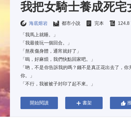
我把女騎士養成死宅
海底熔岩
都市小說
完本
124.
「我馬上就睡。」 
「我最後玩一個回合。」 
「熬夜傷身體，通宵就好了」 
「嗚，好麻煩，我們快點回家吧。」 
「吶，不是你告訴我的嗎？錢不是真正花出去了，你
你。」 
「不行，我被被子封印了起不來。」 
「又跳票了？我要毀滅這個言而無信的世界。」 
「我，就算是死，死也不會出去工作的。」 
開始閱讀
書架
一開始，明明不是這樣的。 
來自異世界的冰山女騎士，那樣的她，變成現在這樣，
其實也挺容易的吧。