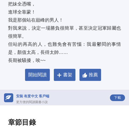
把妹全憑嘴， 
進球全靠蒙！ 
我是那個站在巔峰的男人！ 
對我來說，決定一場勝負很簡單，甚至決定冠軍歸屬也
很簡單。 
但站的再高的人，也難免會有苦惱：我最鬱悶的事情
是，顏值太高，長得太帥…… 
長期被騷擾，唉~~
開始閱讀
書架
推薦
安裝 有度中文 客戶端
下載
更方便的閱讀圖書小說
章節目錄