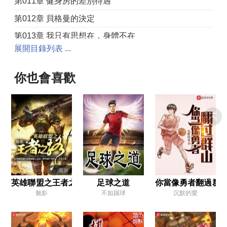
第011章 健身房的差別待遇
第012章 貝格曼的決定
第013章 我只有思想在，身體不在
展開目錄列表 ...
第014章 年輕人，你很誠實！
第015章 孤軍奮戰的英雄
你也會喜歡
第016章 這個進球有點暈
第017章 正人君子的表態
第018章 去真正的聖保利
第019章 十三號球衣
第020章 我加入是你們的榮幸
第021章 新人入隊儀式
英雄聯盟之王者之路
足球之道
你當像勇者翻過群
魅影
不如踢球
沉默的愛
第022章 娃娃臉的女孩
第023章 糾結矛盾的心裡