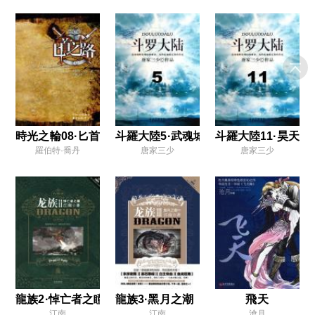
時光之輪08·匕首之路
斗羅大陸5·武魂城
斗羅大陸11·昊天神
羅伯特·喬丹
唐家三少
唐家三少
龍族2·悼亡者之瞳
龍族3·黑月之潮（中）
飛天
江南
江南
滄月