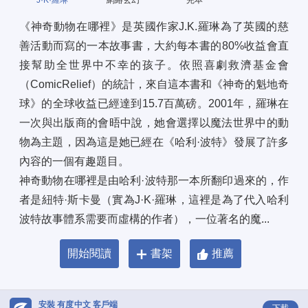
J·K·羅琳
網絡玄幻
完本
《神奇動物在哪裡》是英國作家J.K.羅琳為了英國的慈
善活動而寫的一本故事書，大約每本書的80%收益會直
接幫助全世界中不幸的孩子。依照喜劇救濟基金會
（ComicRelief）的統計，來自這本書和《神奇的魁地奇
球》的全球收益已經達到15.7百萬磅。2001年，羅琳在
一次與出版商的會晤中說，她會選擇以魔法世界中的動
物為主題，因為這是她已經在《哈利·波特》發展了許多
內容的一個有趣題目。 
神奇動物在哪裡是由哈利·波特那一本所翻印過來的，作
者是紐特·斯卡曼（實為J·K·羅琳，這裡是為了代入哈利
波特故事體系需要而虛構的作者），一位著名的魔...
開始閱讀
書架
推薦
安裝 有度中文 客戶端
下載