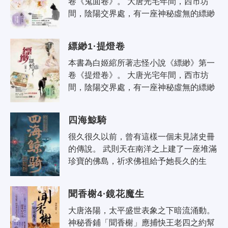
卷《鬼面卷》。 大唐光宅年間，西市坊
間，陰陽交界處，有一座神秘虛無的縹緲
閣。縹緲閣中，販賣奇珍異寶，七情六
慾。人、妖、鬼、神往來其間。飄渺
縹緲1·提燈卷
閣，..
本書為白姬綰所著志怪小說《縹緲》第一
卷《提燈卷》。 大唐光宅年間，西市坊
間，陰陽交界處，有一座神秘虛無的縹緲
閣。縹緲閣中，販賣奇珍異寶，七情六
慾。人、妖、鬼、神往來其間。飄渺
四海鯨騎
閣，..
很久很久以前，曾有這樣一個未見諸史冊
的傳說。 武則天在南洋之上建了一座堆滿
珍寶的佛島，祈求佛祖給予她長久的生
命，但未等佛島建成，女皇便溘然去世。 
時間流逝，光陰荏苒，慢慢地，再沒..
聞香榭4·鏡花魔生
大唐洛陽，太平盛世表象之下暗流涌動。
神秘香鋪「聞香榭」應捕快王老四之約幫