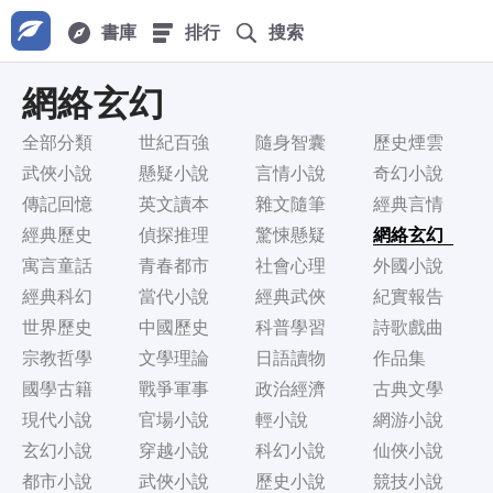
書庫
排行
搜索
網絡玄幻
全部分類
世紀百強
隨身智囊
歷史煙雲
武俠小說
懸疑小說
言情小說
奇幻小說
傳記回憶
英文讀本
雜文隨筆
經典言情
經典歷史
偵探推理
驚悚懸疑
網絡玄幻
寓言童話
青春都市
社會心理
外國小說
經典科幻
當代小說
經典武俠
紀實報告
世界歷史
中國歷史
科普學習
詩歌戲曲
宗教哲學
文學理論
日語讀物
作品集
國學古籍
戰爭軍事
政治經濟
古典文學
現代小說
官場小說
輕小說
網游小說
玄幻小說
穿越小說
科幻小說
仙俠小說
都市小說
武俠小說
歷史小說
競技小說