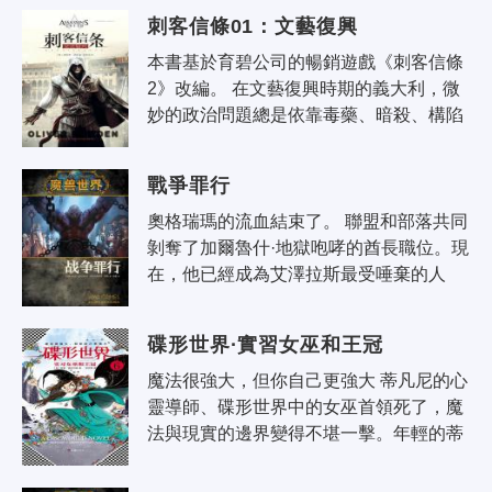
年，同名電影全球開映 能改變人類歷..
刺客信條01：文藝復興
本書基於育碧公司的暢銷遊戲《刺客信條
2》改編。 在文藝復興時期的義大利，微
妙的政治問題總是依靠毒藥、暗殺、構陷
來解決。在這樣的背景下，一個神秘的刺
客組織在暗中依託各大貴族的勢力日..
戰爭罪行
奧格瑞瑪的流血結束了。 聯盟和部落共同
剝奪了加爾魯什·地獄咆哮的酋長職位。現
在，他已經成為艾澤拉斯最受唾棄的人
物。他的征服慾望毀滅了眾多城市，幾乎
導致部落分裂。無數生命因此而化為..
碟形世界·實習女巫和王冠
魔法很強大，但你自己更強大 蒂凡尼的心
靈導師、碟形世界中的女巫首領死了，魔
法與現實的邊界變得不堪一擊。年輕的蒂
凡尼被選為繼任者，面對整個魔法世界的
入侵。 如果世界要改變，那就由我..