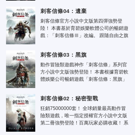
我遭受了挫敗、欺騙和背叛。 他們..
刺客信條04：遺棄
刺客信條官方小說中文版第四彈強勢登
陸！ 本書基於育碧娛樂軟體公司的暢銷遊
戲：「刺客信條Ⅲ」改編。 跟隨自由之旗
幟，與刺客大師康納見證波瀾壯闊的美國
獨立戰爭！ 失散多年，父子歷盡萬..
刺客信條03：黑旗
動作冒險類遊戲神作「刺客信條」系列官
方小說中文版強勢登陸！ 本書根據育碧軟
體娛樂公司暢銷遊戲「刺客信條：黑旗」
改編。 跟隨黑色之旗，與刺客大師愛德華
·肯威親證百年航海大冒險歷史。 ..
刺客信條02：秘密聖戰
狂銷75000000套！ 全球銷量最高動作冒
險類遊戲，唯一指定授權官方小說中文版
第二冊強勢登陸！百萬玩家必購收藏！ 系
列圖書第一冊全國持續熱銷中！ 2015