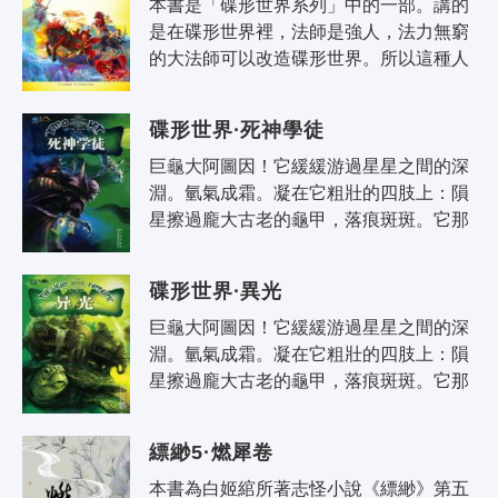
本書是「碟形世界系列」中的一部。講的
是在碟形世界裡，法師是強人，法力無窮
的大法師可以改造碟形世界。所以這種人
物是碟形世界的巨大威脅。以靈思風為首
的小團隊為尋找碟形世界的法力之源，..
碟形世界·死神學徒
巨龜大阿圖因！它緩緩游過星星之間的深
淵。氫氣成霜。凝在它粗壯的四肢上：隕
星擦過龐大古老的龜甲，落痕斑斑。它那
巨眼，足有萬頃。眼角黏液混合星塵，結
成痂殼。 巨龜背上是四頭巨象。它們..
碟形世界·異光
巨龜大阿圖因！它緩緩游過星星之間的深
淵。氫氣成霜。凝在它粗壯的四肢上：隕
星擦過龐大古老的龜甲，落痕斑斑。它那
巨眼，足有萬頃。眼角黏液混合星塵，結
成痂殼。 巨龜背上是四頭巨象。它們..
縹緲5·燃犀卷
本書為白姬綰所著志怪小說《縹緲》第五