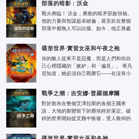
部落的暗影：沃金
戰火將臨！ 沃金，勇敢的暗矛部族領袖。
他的力量與智謀超卓絕倫，甚至於在整個
部落中都無人可以比擬。如今，他正身處
在潘達利亞這片傳奇大陸，面對他一生中
最嚴酷的試煉，這，或許將會讓他重..
碟形世界·實習女巫和午夜之袍
你的敵人從來不是惡魔，而是人們和你自
己心裡隱藏的「嫉妒」和「偏見」。 蒂凡
尼知道，她必須自己戰勝它——在沒有小
小自由人的幫助下。 終有一天你必須獨自
面對所有的困難，別指望任何的援手..
戰爭之潮：吉安娜·普羅德摩爾
對於散布在整個艾澤拉斯的各個王國來
說，大地的裂變留下的塵埃終於落定。破
碎的世界開始從災難中恢複，受人敬仰的
魔法師吉安娜·普羅德摩爾也一如往常地，
修補著聯盟與部落之間的關係。然而近..
碟形世界·實習女巫和冬神