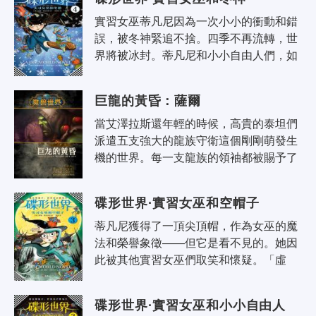
實習女巫蒂凡尼因為一次小小的衝動和錯
誤，被冬神緊追不捨。四季不再流轉，世
界將被冰封。蒂凡尼和小小自由人們，如
何與季節之神對抗，讓世界回到正軌？是
我的錯誤，不逃避，去承擔、去對抗、..
巨龍的黃昏：薩爾
當艾澤拉斯還年輕的時候，高貴的泰坦們
派遣五支強大的龍族守衛這個剛剛萌發生
機的世界。每一支龍族的領袖都被賜予了
泰坦所擁有的一部分神異力量。如果偉大
的巨龍守護者們將這力量凝聚在一起，..
碟形世界·實習女巫和空帽子
蒂凡尼獲得了一頂尖頂帽，作為女巫的魔
法和榮譽象徵——但它是看不見的。她因
此被其他實習女巫們取笑和懷疑。「虛
榮」和「蜂怪」趁虛而入，想要霸佔蒂凡
尼的頭腦。記住，魔法很強大，但你自己
碟形世界·實習女巫和小小自由人
更..