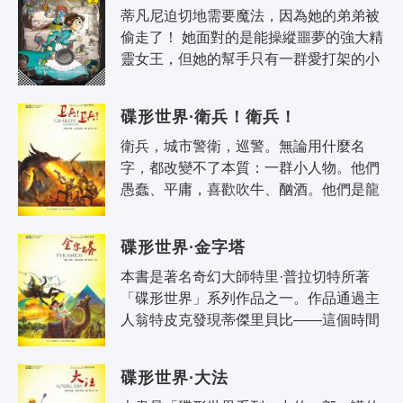
蒂凡尼迫切地需要魔法，因為她的弟弟被
偷走了！ 她面對的是能操縱噩夢的強大精
靈女王，但她的幫手只有一群愛打架的小
偷羊賊，而武器是順手拿的一口平底鍋。
碟形世界·衛兵！衛兵！
衛兵，城市警衛，巡警。無論用什麼名
字，都改變不了本質：一群小人物。他們
愚蠢、平庸，喜歡吹牛、酗酒。他們是龍
套，是陪襯。一般說來，到了小說的第三
章。或者電影開始後的十分鐘，他們會
碟形世界·金字塔
一..
本書是著名奇幻大師特里·普拉切特所著
「碟形世界」系列作品之一。作品通過主
人翁特皮克發現蒂傑里貝比——這個時間
停滯小國的秘密，並設法將時間停滯的狀
態解除的過程，構成了全書的主要故事。 
碟形世界·大法
..