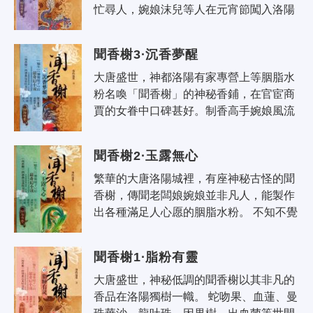
忙尋人，婉娘沫兒等人在元宵節闖入洛陽
「死門」，卻意外陷入重重危機中，在醉
梅魂的作用下才驚險脫身。 之後的洛..
聞香榭3·沉香夢醒
大唐盛世，神都洛陽有家專營上等胭脂水
粉名喚「聞香榭」的神秘香鋪，在官宦商
賈的女眷中口碑甚好。制香高手婉娘風流
窈窕，精明能幹，最會侍弄奇花異草。據
說她家的胭脂水粉可解憂、能祛病，還..
聞香榭2·玉露無心
繁華的大唐洛陽城裡，有座神秘古怪的聞
香榭，傳聞老闆娘婉娘並非凡人，能製作
出各種滿足人心愿的胭脂水粉。 不知不覺
中，賣身聞香榭十年的小乞丐方沫兒已在
此間半年多。群芳髓、同心露、忘憂..
聞香榭1·脂粉有靈
大唐盛世，神秘低調的聞香榭以其非凡的
香品在洛陽獨樹一幟。 蛇吻果、血蓮、曼