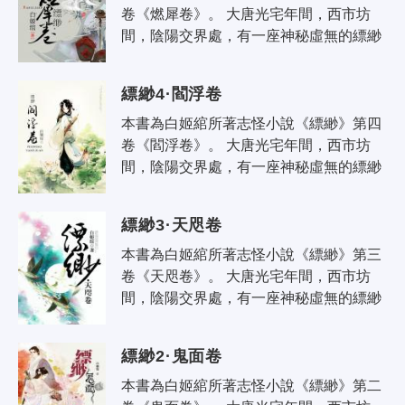
卷《燃犀卷》。 大唐光宅年間，西市坊
間，陰陽交界處，有一座神秘虛無的縹緲
閣。縹緲閣中，販賣奇珍異寶，七情六
慾。人、妖、鬼、神往來其間。飄渺
縹緲4·閻浮卷
閣，..
本書為白姬綰所著志怪小說《縹緲》第四
卷《閻浮卷》。 大唐光宅年間，西市坊
間，陰陽交界處，有一座神秘虛無的縹緲
閣。縹緲閣中，販賣奇珍異寶，七情六
慾。人、妖、鬼、神往來其間。飄渺
縹緲3·天咫卷
閣，..
本書為白姬綰所著志怪小說《縹緲》第三
卷《天咫卷》。 大唐光宅年間，西市坊
間，陰陽交界處，有一座神秘虛無的縹緲
閣。縹緲閣中，販賣奇珍異寶，七情六
慾。人、妖、鬼、神往來其間。飄渺
縹緲2·鬼面卷
閣，..
本書為白姬綰所著志怪小說《縹緲》第二