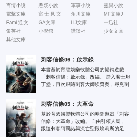
言情小說
懸疑小說
軍事小說
靈異小說
電擊文庫
富士見文
角川文庫
MF文庫J
庫
Fami通文
GA文庫
HJ文庫
一迅社
庫
集英社
小學館
講談社
少女文庫
其他文庫
刺客信條06：啟示錄
本書基於育碧娛樂軟體公司的暢銷遊戲
「刺客信條：啟示錄」改編。 踏入君士坦
丁堡，再次跟隨刺客大師埃齊奧，尋覓刺
客宗師阿泰爾散落在千年古都的神秘遺
迹！ 歲月蹉跎，偉大的刺客大師埃齊奧..
刺客信條05：大革命
基於育碧娛樂軟體公司的暢銷遊戲「刺客
信條：大革命」改編。 自由引領人民， 
跟隨刺客阿爾諾與流亡聖殿埃莉斯的足
跡， 領略法國大革命時期的崢嶸歲月。 