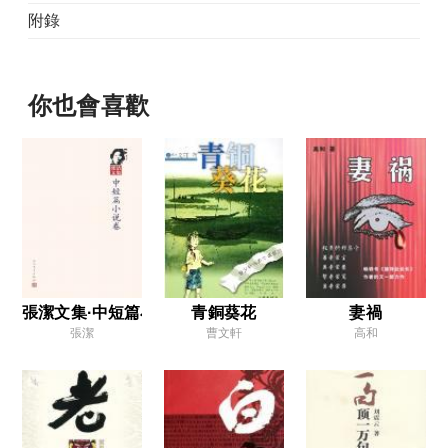
附錄
你也會喜歡
張潔文集·中短篇小說卷
青銅葵花
妻禍
張潔
曹文軒
高和