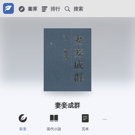
書庫
排行
搜索
妻妾成群
蘇童
當代小說
完本