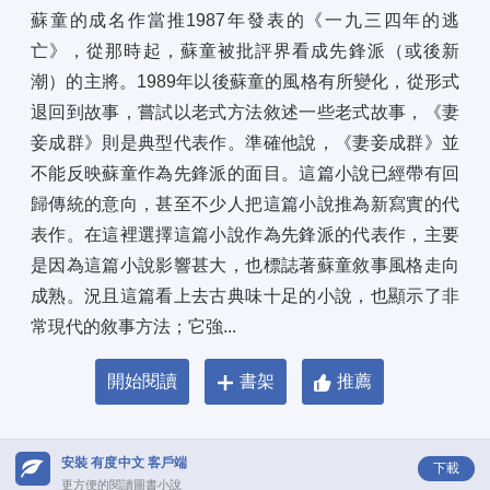
蘇童的成名作當推1987年發表的《一九三四年的逃
亡》，從那時起，蘇童被批評界看成先鋒派（或後新
潮）的主將。1989年以後蘇童的風格有所變化，從形式
退回到故事，嘗試以老式方法敘述一些老式故事，《妻
妾成群》則是典型代表作。準確他說，《妻妾成群》並
不能反映蘇童作為先鋒派的面目。這篇小說已經帶有回
歸傳統的意向，甚至不少人把這篇小說推為新寫實的代
表作。在這裡選擇這篇小說作為先鋒派的代表作，主要
是因為這篇小說影響甚大，也標誌著蘇童敘事風格走向
成熟。況且這篇看上去古典味十足的小說，也顯示了非
常現代的敘事方法；它強...
開始閱讀
書架
推薦
安裝 有度中文 客戶端
下載
更方便的閱讀圖書小說