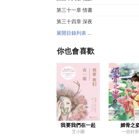
第三十一章 情書
第三十四章 深夜
第三十七章 除夕
展開目錄列表 ...
第四十章 突發
你也會喜歡
第四十三章 合適
第四十六章 知情
第四十九章 三年
第五十二章 相聚
第五十五章 蘇氏
番外一
番外四
我要我們在一起
媚骨之
艾小圖
一壺好茶