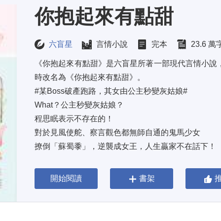
你抱起來有點甜
六盲星
言情小說
完本
23.6 萬
《你抱起來有點甜》是六盲星所著一部現代言情小說
時改名為《你抱起來有點甜》。 
#某Boss破產跑路，其女由公主秒變灰姑娘# 
What？公主秒變灰姑娘？ 
程思眠表示不存在的！ 
對於見風使舵、察言觀色都無師自通的鬼馬少女 
撩倒「蘇蜀黍」，逆襲成女王，人生贏家不在話下！ 
#蘇氏繼承人，弱水三千獨寵叛逆少女# 
叛逆少女？程思眠？ 
開始閱讀
書架
蘇顯言表示對這謠言不屑一顧！ 
直到某天，某人將主意打到他頭上後他才幡然醒悟。 
有人果真不是「善類」，但巧的是，腹...