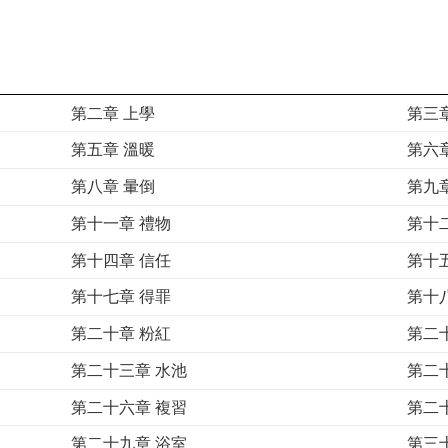
第二章 上學
第三
第五章 溫暖
第六
第八章 暈倒
第九
第十一章 禮物
第十
第十四章 信任
第十
第十七章 得罪
第十
第二十章 粉紅
第二
第二十三章 水池
第二
第二十六章 複習
第二
第二十九章 浴室
第三