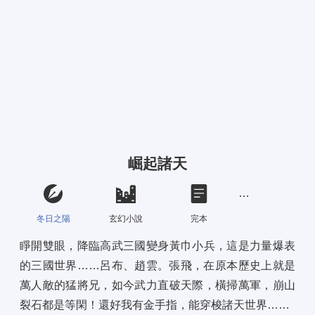
崛起諸天
冬日之陽
玄幻小說
完本
睜開雙眼，降臨高武三國變身黃巾小兵，這是力量爆表
的三國世界……呂布、趙雲。張飛，在原本歷史上就是
萬人敵的猛將兄，如今武力直破天際，橫掃萬軍，崩山
裂石都是等閑！還好我有金手指，能穿梭諸天世界……