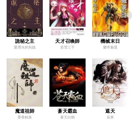
第十七章 命運點
第十八章 追殺
第十九章 致虛經第二層
第二十章 有仇報仇
詭秘之主
天才召喚師
機械末日
愛潛水的烏賊
若雪三千
蘭帝魅晨
第二十一章 來人
第二十二章 校尉黃邵
第二十三章 屠殺
第二十四章 接應
第二十五章 名將
第二十六章 劫掠
魔道祖師
蒼天霸血
遮天
第二十七章 短暫修鍊
墨香銅臭
蒼天白鶴
辰東
第二十八章 糧草
第二十九章 長社