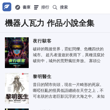
書庫
排行
搜索
機器人瓦力 作品小說全集
夜行駭客
破碎的戰後世界，霓虹閃爍、危機四伏的
城市。 超凡者漫遊於夜雨下，異種流竄於
破街中，城外的荒野瘋狂奔放。 寡頭公
司，超凡程序，義體改造，心靈網路，街
頭爛人。 顧禾穿越而..
黎明醫生
昔日的鬧市街頭，現在一片畸形的死寂。 
嘶啞狂亂的怪異低語纏繞在天空之上，不
可名狀的古老巨影沉浮於大海之中。 未知
的疾病爆發，可怖的災難肆虐，恐慌的人
們日夜尋求虛妄的庇護之..