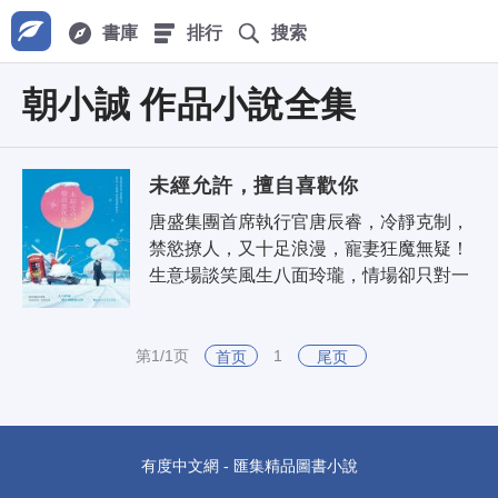
書庫
排行
搜索
朝小誠 作品小說全集
未經允許，擅自喜歡你
唐盛集團首席執行官唐辰睿，冷靜克制，
禁慾撩人，又十足浪漫，寵妻狂魔無疑！
生意場談笑風生八面玲瓏，情場卻只對一
人獨鍾。在外高冷小冰山，回家變身撩人
總裁！作為他的多年暗戀對象——女檢
察..
第1/1页
1
首页
尾页
有度中文網 - 匯集精品圖書小說