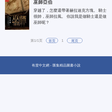
巫師亞伯
穿越了，怎麼還帶著赫拉迪克方塊。 騎士
很帥，巫師拉風。 你說我是做騎士還是做
巫師呢？
第1/1页
1
首页
尾页
有度中文網 - 匯集精品圖書小說