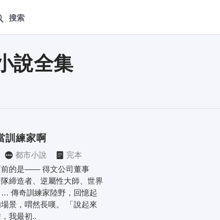
搜索
小說全集
當訓練家啊
都市小說
完本
前的是—— 得文公司董事
箭隊締造者、逆屬性大師、世界
… 傳奇訓練家陸野，回憶起
場景，喟然長嘆。 「說起來
，我最初..