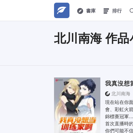
書庫
排行
北川南海 作品
我真沒想
北川南海
現在站在你面
會、彩虹火
錦標賽冠軍…
首次直播時的
你們可能不信